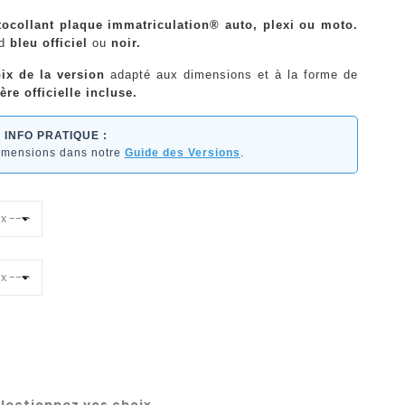
tocollant plaque immatriculation® auto, plexi ou moto.
nd
bleu officiel
ou
noir.
ix de la version
adapté aux dimensions et à la forme de
ère officielle incluse.
INFO PRATIQUE :
dimensions dans notre
Guide des Versions
.
lectionnez vos choix