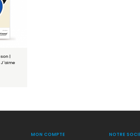
son |
 J'aime
MON COMPTE
NOTRE SOCI