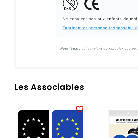
Ne convient pas aux enfants de moi
Fabricant et personne responsable 
Note légale :
Il convient de rappeler que ce 
Les Associables
favorite_border