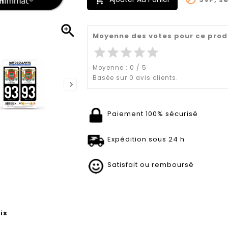


Moyenne des votes pour ce prod
star
star
star
star
star
Moyenne :
0
/
5
Basée sur
0
avis clients.
Paiement 100% sécurisé
Expédition sous 24 h
Satisfait ou remboursé
is