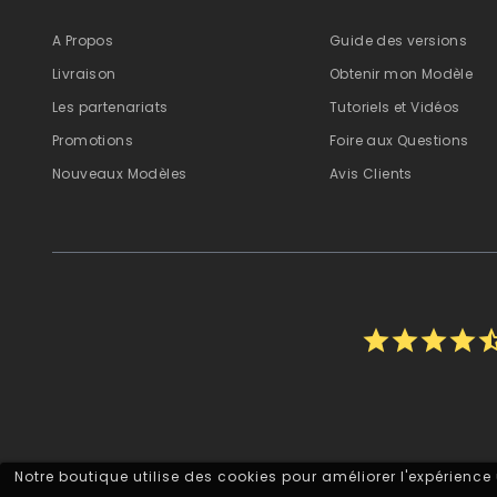
A Propos
Guide des versions
Livraison
Obtenir mon Modèle
Les partenariats
Tutoriels et Vidéos
Promotions
Foire aux Questions
Nouveaux Modèles
Avis Clients
star
star
star
star
star_h
Notre boutique utilise des cookies pour améliorer l'expérience