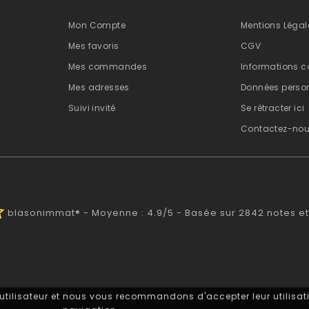
Mon Compte
Mentions Légal
Mes favoris
CGV
Mes commandes
Informations c
Mes adresses
Données person
Suivi invité
Se rétracter ici
Contactez-no
alf
blasonimmat®
-
Moyenne :
4.9
/
5
- Basée sur
2842
notes et
 utilisateur et nous vous recommandons d'accepter leur utilisati