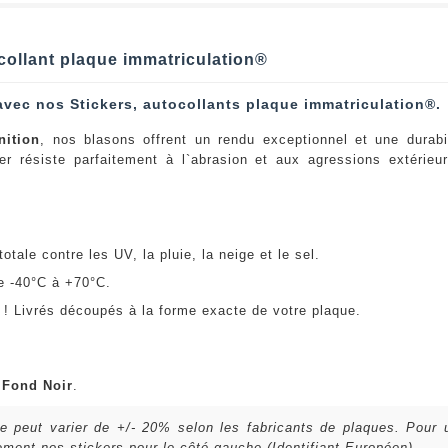
ocollant plaque immatriculation®
avec nos Stickers, autocollants plaque immatriculation®.
nition
, nos blasons offrent un rendu exceptionnel et une durabi
er résiste parfaitement à l`abrasion et aux agressions extérie
:
otale contre les UV, la pluie, la neige et le sel.
e -40°C à +70°C.
! Livrés découpés à la forme exacte de votre plaque.
u
Fond Noir
.
lle peut varier de +/- 20% selon les fabricants de plaques. Pour
ent nos stickers pour le côté gauche (Identifiant Européen).