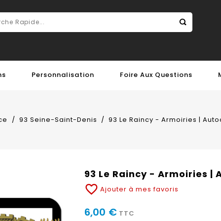
ns
Personnalisation
Foire Aux Questions
ce
93 Seine-Saint-Denis
93 Le Raincy - Armoiries | Aut
93 Le Raincy - Armoiries |
favorite_border
Ajouter à mes favoris
6,00 €
TTC