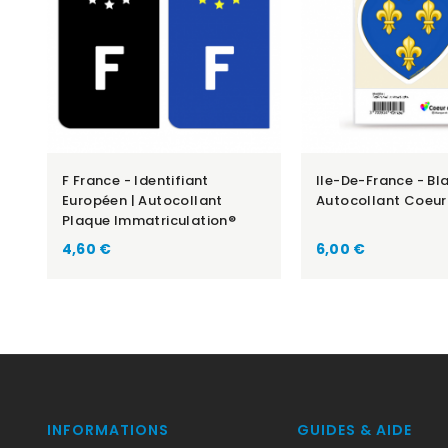
F France - Identifiant
Ile-De-France - Bla
Européen | Autocollant
Autocollant Coeur
Plaque Immatriculation®
Prix
Prix
4,60 €
6,00 €
INFORMATIONS
GUIDES & AIDE