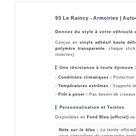
93 Le Raincy - Armoiries | Aut
Donnez du style à votre véhicule 
Conçus en
vinyle adhésif haute défi
polymère transparente
, chaque stick
insectes)
.
Une résistance à toute épreuve 
-
Conditions climatiques :
Protection t
-
Températures extrêmes :
Supporte d
-
Prêt à poser :
Pas besoin de ciseaux 
Personnalisation et Teintes
Disponibles en
Fond Bleu (officiel)
o
Note sur le bleu :
La teinte officie
vous conseillons de commander égalem