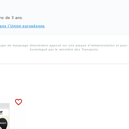
ns de 3 ans.
dans l`Union européenne
type de marquage directement apposé sur une plaque d`immatriculation et pour un
homologué par le ministère des Transports.
favorite_border