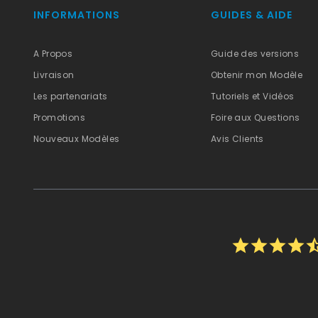
INFORMATIONS
GUIDES & AIDE
A Propos
Guide des versions
Livraison
Obtenir mon Modèle
Les partenariats
Tutoriels et Vidéos
Promotions
Foire aux Questions
Nouveaux Modèles
Avis Clients
star
star
star
star
star_h