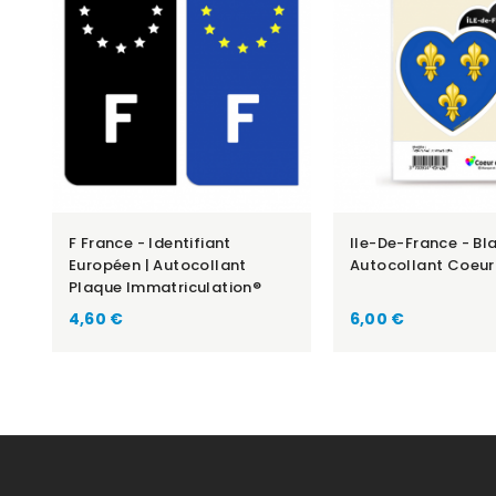
F France - Identifiant
Ile-De-France - Bla
Européen | Autocollant
Autocollant Coeur
Plaque Immatriculation®
Prix
Prix
4,60 €
6,00 €