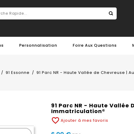
ns
Personnalisation
Foire Aux Questions
91 Essonne
91 Parc NR - Haute Vallée de Chevreuse | A
91 Parc NR - Haute Vallée 
Immatriculation®
favorite_border
Ajouter à mes favoris