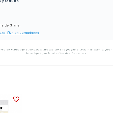
s produits
ns de 3 ans.
dans l`Union européenne
type de marquage directement apposé sur une plaque d`immatriculation et pour un
homologué par le ministère des Transports.
favorite_border