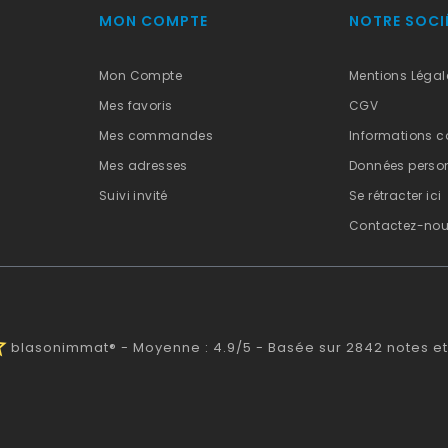
MON COMPTE
NOTRE SOCI
Mon Compte
Mentions Légal
Mes favoris
CGV
Mes commandes
Informations c
Mes adresses
Données person
Suivi invité
Se rétracter ici
Contactez-no
alf
blasonimmat®
-
Moyenne :
4.9
/
5
- Basée sur
2842
notes et