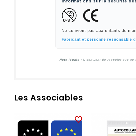
Informations sur la sécurité de
Ne convient pas aux enfants de moi
Fabricant et personne responsable 
Note légale :
Il convient de rappeler que ce 
Les Associables
favorite_border