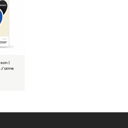
son |
 J'aime