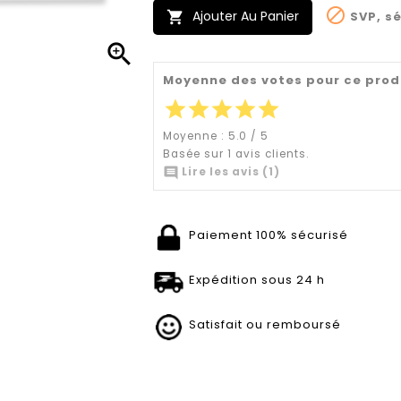

Ajouter Au Panier
SVP, sé


Moyenne des votes pour ce prod
star
star
star
star
star
Moyenne :
5.0
/
5
Basée sur
1
avis clients.

Lire les avis (1)
Paiement 100% sécurisé
Expédition sous 24 h
Satisfait ou remboursé