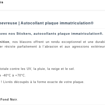
is
hevreuse | Autocollant plaque immatriculation®
avec nos Stickers, autocollants plaque immatriculation®.
nition
, nos blasons offrent un rendu exceptionnel et une durabi
er résiste parfaitement à l`abrasion et aux agressions extérie
:
otale contre les UV, la pluie, la neige et le sel.
e -40°C à +70°C.
! Livrés découpés à la forme exacte de votre plaque.
u
Fond Noir
.