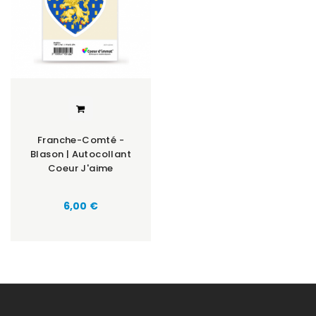
Franche-Comté -
Blason | Autocollant
Coeur J'aime
Prix
6,00 €