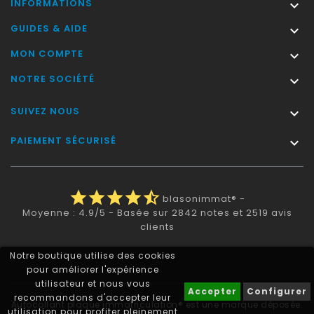
INFORMATIONS

GUIDES & AIDE

MON COMPTE

NOTRE SOCIÉTÉ

SUIVEZ NOUS

PAIEMENT SÉCURISÉ

star
star
star
star
star_half
blasonimmat®
-
Moyenne :
4.9
/
5
- Basée sur
2842
notes et
2519
avis
clients
Notre boutique utilise des cookies
pour améliorer l'expérience
utilisateur et nous vous
Accepter
Configurer
recommandons d'accepter leur
Autocollant plaque immatriculation® est une marque déposée.
utilisation pour profiter pleinement