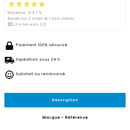
star
star
star
star
star
Moyenne :
5.0
/
5
Basée sur
2
notes et
1
avis clients.

Lire les avis (2)
Paiement 100% sécurisé
Expédition sous 24 h
Satisfait ou remboursé
Description
Marque - Référence