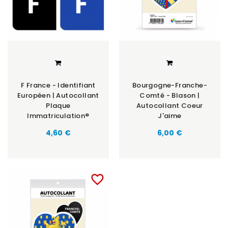
F France - Identifiant
Bourgogne-Franche-
Européen | Autocollant
Comté - Blason |
Plaque
Autocollant Coeur
Immatriculation®
J'aime
Prix
Prix
4,60 €
6,00 €
favorite_border