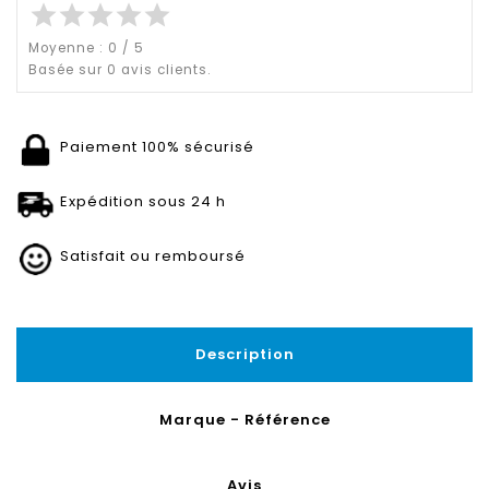
star
star
star
star
star
Moyenne :
0
/
5
Basée sur
0
avis clients.
Paiement 100% sécurisé
Expédition sous 24 h
Satisfait ou remboursé
Description
Marque - Référence
Avis