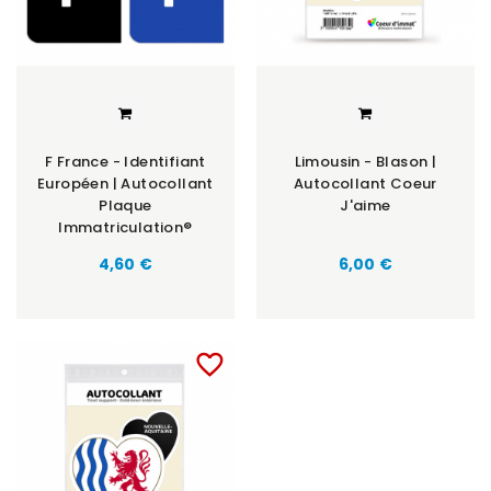
F France - Identifiant
Limousin - Blason |
Européen | Autocollant
Autocollant Coeur
Plaque
J'aime
Immatriculation®
Prix
Prix
4,60 €
6,00 €
favorite_border