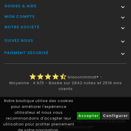
GUIDES & AIDE

MON COMPTE

NOTRE SOCIÉTÉ

SUIVEZ NOUS

PAIEMENT SÉCURISÉ

star
star
star
star
star_half
blasonimmat®
-
Moyenne :
4.9
/
5
- Basée sur
2842
notes et
2519
avis
clients
Notre boutique utilise des cookies
pour améliorer l'expérience
utilisateur et nous vous
Accepter
Configurer
recommandons d'accepter leur
Autocollant plaque immatriculation® est une marque déposée.
utilisation pour profiter pleinement
© 2011-2026 - blasonimmat®
de votre navigation.