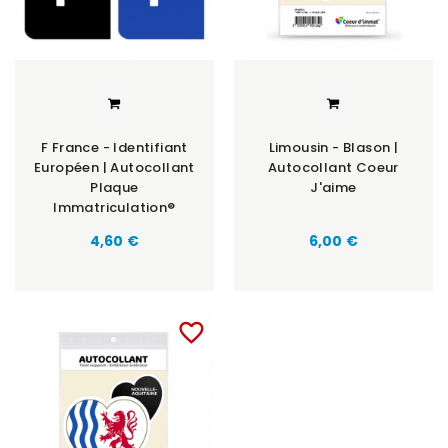
F France - Identifiant
Limousin - Blason |
Européen | Autocollant
Autocollant Coeur
Plaque
J'aime
Immatriculation®
Prix
Prix
4,60 €
6,00 €
favorite_border