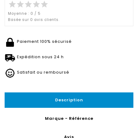
star
star
star
star
star
Moyenne :
0
/
5
Basée sur
0
avis clients.
Paiement 100% sécurisé
Expédition sous 24 h
Satisfait ou remboursé
Description
Marque - Référence
Avis