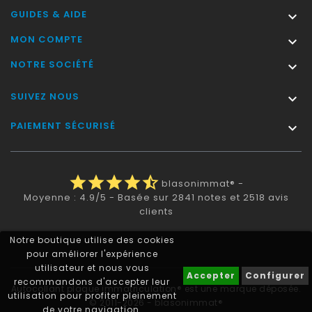
GUIDES & AIDE

MON COMPTE

NOTRE SOCIÉTÉ

SUIVEZ NOUS

PAIEMENT SÉCURISÉ

star
star
star
star
star_half
blasonimmat®
-
Moyenne :
4.9
/
5
- Basée sur
2841
notes et
2518
avis
clients
Notre boutique utilise des cookies
pour améliorer l'expérience
utilisateur et nous vous
Accepter
Configurer
recommandons d'accepter leur
Autocollant plaque immatriculation® est une marque déposée.
utilisation pour profiter pleinement
© 2011-2026 - blasonimmat®
de votre navigation.