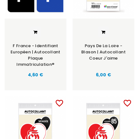
F France - Identifiant
Pays De La Loire -
Européen | Autocollant
Blason | Autocollant
Plaque
Coeur J'aime
Immatriculation®
Prix
Prix
4,60 €
6,00 €
favorite_border
favorite_border