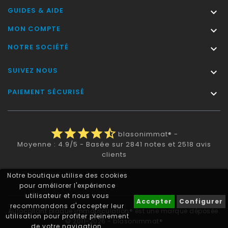
GUIDES & AIDE

MON COMPTE

NOTRE SOCIÉTÉ

SUIVEZ NOUS

PAIEMENT SÉCURISÉ

star
star
star
star
star_half
blasonimmat®
-
Moyenne :
4.9
/
5
- Basée sur
2841
notes et
2518
avis
clients
Notre boutique utilise des cookies
pour améliorer l'expérience
utilisateur et nous vous
Accepter
Configurer
recommandons d'accepter leur
Autocollant plaque immatriculation® est une marque déposée.
utilisation pour profiter pleinement
© 2011-2026 - blasonimmat®
de votre navigation.