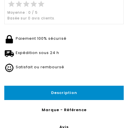
star
star
star
star
star
Moyenne :
0
/
5
Basée sur
0
avis clients.
Paiement 100% sécurisé
Expédition sous 24 h
Satisfait ou remboursé
Description
Marque - Référence
Avis