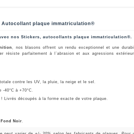
| Autocollant plaque immatriculation®
avec nos Stickers, autocollants plaque immatriculation®.
nition
, nos blasons offrent un rendu exceptionnel et une durabi
er résiste parfaitement à l`abrasion et aux agressions extérie
:
otale contre les UV, la pluie, la neige et le sel.
e -40°C à +70°C.
! Livrés découpés à la forme exacte de votre plaque.
u
Fond Noir
.
lle peut varier de +/- 20% selon les fabricants de plaques. Pour