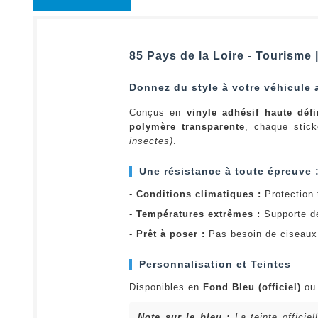
85 Pays de la Loire - Tourisme 
Donnez du style à votre véhicule 
Conçus en
vinyle adhésif haute défi
polymère transparente
, chaque stick
insectes)
.
Une résistance à toute épreuve 
-
Conditions climatiques :
Protection t
-
Températures extrêmes :
Supporte d
-
Prêt à poser :
Pas besoin de ciseaux 
Personnalisation et Teintes
Disponibles en
Fond Bleu (officiel)
o
Note sur le bleu :
La teinte officie