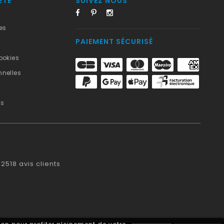
ÉTÉ
SUIVEZ NOUS
es
PAIEMENT SÉCURISÉ
ookies
nelles
us
2518
avis clients