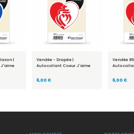
Blason |
Vendée - Drapée |
Vendée 85
 J'aime
Autocollant Coeur J'aime
Autocolla
Prix
Prix
6,00 €
6,00 €