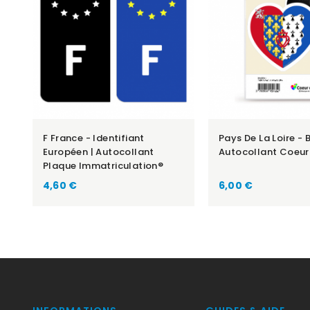
F France - Identifiant
Pays De La Loire - 
Européen | Autocollant
Autocollant Coeur
Plaque Immatriculation®
Prix
Prix
4,60 €
6,00 €