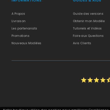
INFORMATIONS
GUIDES & AIDE
A Propos
Guide des versions
Livraison
Obtenir mon Modèle
Les partenariats
Tutoriels et Vidéos
Promotions
Foire aux Questions
Nouveaux Modèles
Avis Clients
star
star
star
star
star_