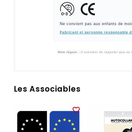
Ne convient pas aux enfants de moi
Fabricant et personne responsable 
Note légale :
Il convient de rappeler que ce 
Les Associables
favorite_border