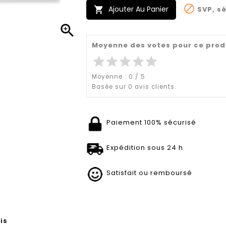

Ajouter Au Panier
SVP, sé


Moyenne des votes pour ce prod
star
star
star
star
star
Moyenne :
0
/
5
Basée sur
0
avis clients.
Paiement 100% sécurisé
Expédition sous 24 h
Satisfait ou remboursé
is