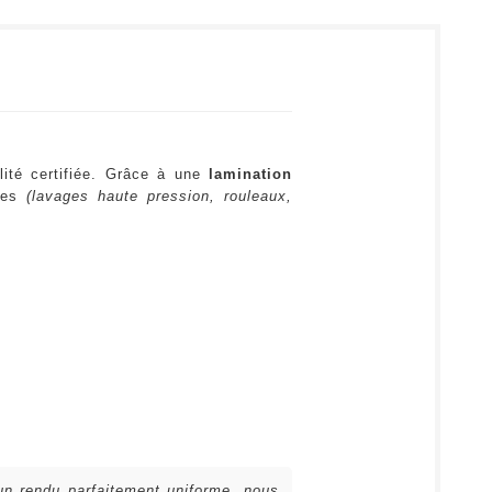
lité certifiée. Grâce à une
lamination
ures
(lavages haute pression, rouleaux,
 un rendu parfaitement uniforme, nous