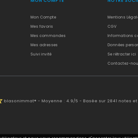
MON COMPTE
NOTRE SOCI
Mon Compte
Mentions Légal
Mes favoris
CGV
Mes commandes
Informations c
Mes adresses
Données person
Suivi invité
Se rétracter ici
Contactez-no
half
blasonimmat®
-
Moyenne :
4.9
/
5
- Basée sur
2841
notes et