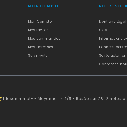
MON COMPTE
NOTRE SOCI
Mon Compte
Mentions Légal
Mes favoris
CGV
Mes commandes
Informations c
Mes adresses
Données person
Suivi invité
Se rétracter ici
Contactez-no
alf
blasonimmat®
-
Moyenne :
4.9
/
5
- Basée sur
2842
notes et