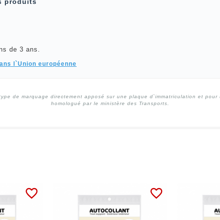
s produits
ns de 3 ans.
dans l`Union européenne
type de marquage directement apposé sur une plaque d`immatriculation et pour un
homologué par le ministère des Transports.
favorite_border
favorite_border