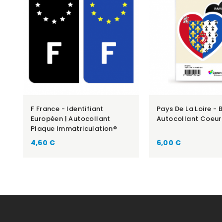
F France - Identifiant
Pays De La Loire - 
Européen | Autocollant
Autocollant Coeur
Plaque Immatriculation®
Prix
Prix
4,60 €
6,00 €