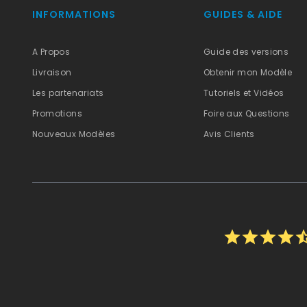
INFORMATIONS
GUIDES & AIDE
A Propos
Guide des versions
Livraison
Obtenir mon Modèle
Les partenariats
Tutoriels et Vidéos
Promotions
Foire aux Questions
Nouveaux Modèles
Avis Clients
star
star
star
star
star_h