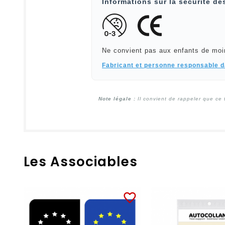
Informations sur la sécurité de
Ne convient pas aux enfants de moi
Fabricant et personne responsable 
Note légale :
Il convient de rappeler que ce 
Les Associables
favorite_border