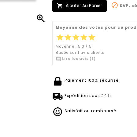

Ajouter Au Panier
SVP, sé


Moyenne des votes pour ce prod
star
star
star
star
star
Moyenne :
5.0
/
5
Basée sur
1
avis clients.

Lire les avis (1)
Paiement 100% sécurisé
Expédition sous 24 h
Satisfait ou remboursé