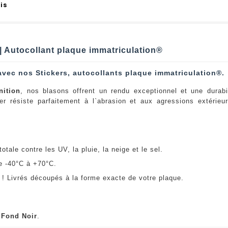
is
 | Autocollant plaque immatriculation®
avec nos Stickers, autocollants plaque immatriculation®.
nition
, nos blasons offrent un rendu exceptionnel et une durabi
er résiste parfaitement à l`abrasion et aux agressions extérie
:
otale contre les UV, la pluie, la neige et le sel.
e -40°C à +70°C.
! Livrés découpés à la forme exacte de votre plaque.
u
Fond Noir
.