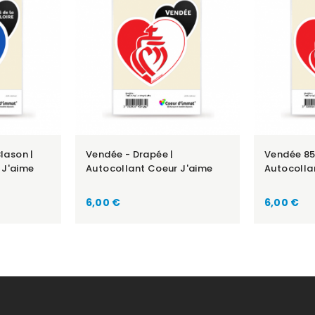
Blason |
Vendée - Drapée |
Vendée 85
 J'aime
Autocollant Coeur J'aime
Autocolla
Prix
Prix
6,00 €
6,00 €