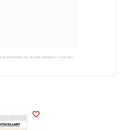
e utilisation sur la voie publique, n`est pas
favorite_border