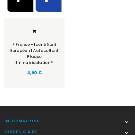
F France - Identifiant
Européen | Autocollant
Plaque
Immatriculation®
Prix
4,60 €
INFORMATIONS

GUIDES & AIDE
