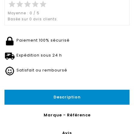
star
star
star
star
star
Moyenne :
0
/
5
Basée sur
0
avis clients.
Paiement 100% sécurisé
Expédition sous 24 h
Satisfait ou remboursé
Description
Marque - Référence
Avis