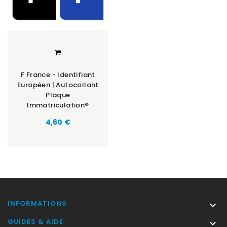
F France - Identifiant
Européen | Autocollant
Plaque
Immatriculation®
Prix
4,60 €
INFORMATIONS

GUIDES & AIDE
