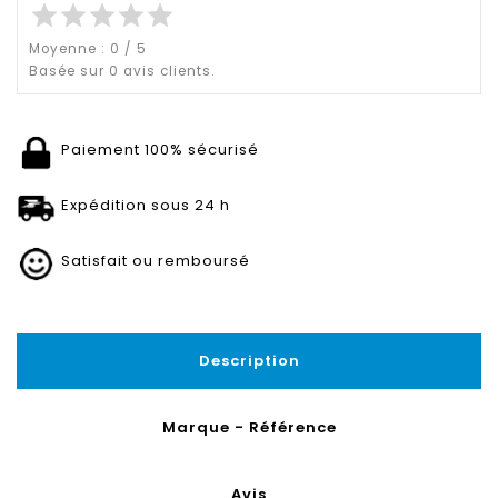
star
star
star
star
star
Moyenne :
0
/
5
Basée sur
0
avis clients.
Paiement 100% sécurisé
Expédition sous 24 h
Satisfait ou remboursé
Description
Marque - Référence
Avis