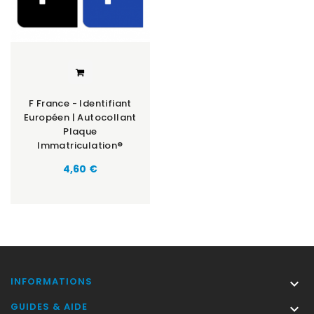
F France - Identifiant
Européen | Autocollant
Plaque
Immatriculation®
Prix
4,60 €
INFORMATIONS

GUIDES & AIDE
