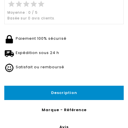
star
star
star
star
star
Moyenne :
0
/
5
Basée sur
0
avis clients.
Paiement 100% sécurisé
Expédition sous 24 h
Satisfait ou remboursé
Description
Marque - Référence
Avis