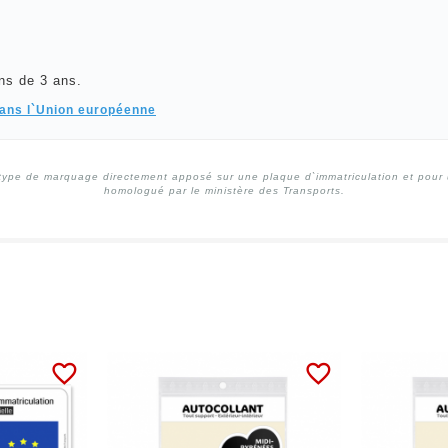
ns de 3 ans.
dans l`Union européenne
type de marquage directement apposé sur une plaque d`immatriculation et pour un
homologué par le ministère des Transports.
favorite_border
favorite_border