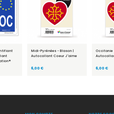
ntifiant
Midi-Pyrénées - Blason |
Occitanie 
lant
Autocollant Coeur J'aime
Autocolla
ation®
Prix
Prix
6,00 €
6,00 €