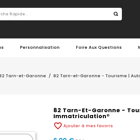
ns
Personnalisation
Foire Aux Questions
82 Tarn-et-Garonne
82 Tarn-et-Garonne - Tourisme | Aut
82 Tarn-Et-Garonne - Tour
Immatriculation®
favorite_border
Ajouter à mes favoris