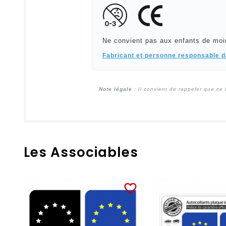
Ne convient pas aux enfants de moi
Fabricant et personne responsable 
Note légale :
Il convient de rappeler que ce 
Les Associables
favorite_border