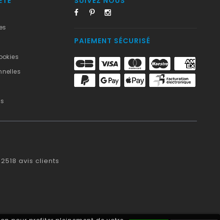
ÉTÉ
SUIVEZ NOUS
es
PAIEMENT SÉCURISÉ
ookies
nelles
us
2518
avis clients