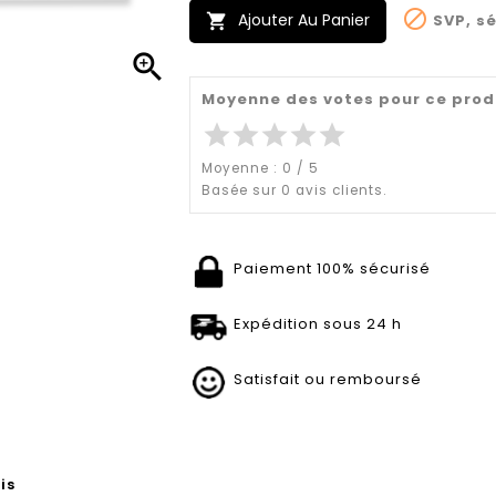

Ajouter Au Panier
SVP, sé


Moyenne des votes pour ce prod
star
star
star
star
star
Moyenne :
0
/
5
Basée sur
0
avis clients.
Paiement 100% sécurisé
Expédition sous 24 h
Satisfait ou remboursé
is