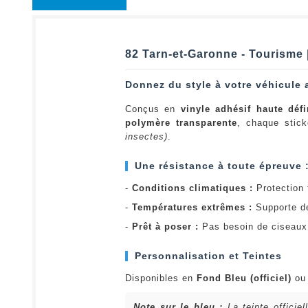
82 Tarn-et-Garonne - Tourisme 
Donnez du style à votre véhicule 
Conçus en
vinyle adhésif haute défi
polymère transparente
, chaque stick
insectes)
.
Une résistance à toute épreuve 
-
Conditions climatiques :
Protection t
-
Températures extrêmes :
Supporte d
-
Prêt à poser :
Pas besoin de ciseaux 
Personnalisation et Teintes
Disponibles en
Fond Bleu (officiel)
o
Note sur le bleu :
La teinte officie