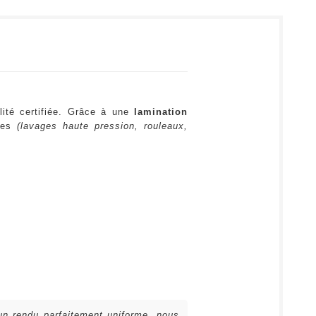
lité certifiée. Grâce à une
lamination
ures
(lavages haute pression, rouleaux,
 un rendu parfaitement uniforme, nous