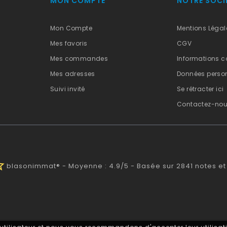
MON COMPTE
NOTRE SOCI
Mon Compte
Mentions Légal
Mes favoris
CGV
Mes commandes
Informations c
Mes adresses
Données person
Suivi invité
Se rétracter ici
Contactez-no
half
blasonimmat®
-
Moyenne :
4.9
/
5
- Basée sur
2841
notes et