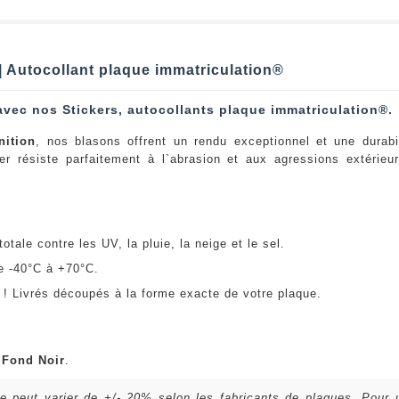
| Autocollant plaque immatriculation®
avec nos Stickers, autocollants plaque immatriculation®.
nition
, nos blasons offrent un rendu exceptionnel et une durabi
er résiste parfaitement à l`abrasion et aux agressions extérie
:
otale contre les UV, la pluie, la neige et le sel.
e -40°C à +70°C.
! Livrés découpés à la forme exacte de votre plaque.
u
Fond Noir
.
lle peut varier de +/- 20% selon les fabricants de plaques. Pour