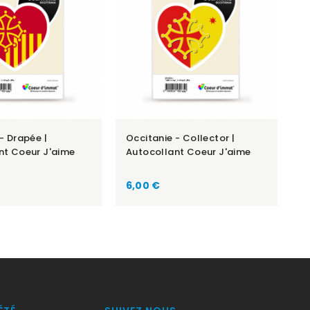
- Drapée |
Occitanie - Collector |
nt Coeur J'aime
Autocollant Coeur J'aime
Prix
6,00 €