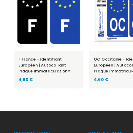
F France - Identifiant
OC Occitanie - Ide
Européen | Autocollant
Européen | Autocol
Plaque Immatriculation®
Plaque Immatricul
Prix
Prix
4,60 €
4,60 €