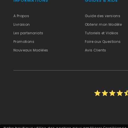
INFORMATIONS
GUIDES & AIDE
A Propos
Guide des versions
Livraison
Obtenir mon Modèle
Les partenariats
Tutoriels et Vidéos
Promotions
Foire aux Questions
Nouveaux Modèles
Avis Clients
star
star
star
star
star_