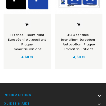
F France - Identifiant
OC Occitanie -
Européen | Autocollant
Identifiant Européen |
Plaque
Autocollant Plaque
Immatriculation®
Immatriculation®
Prix
Prix
4,60 €
4,60 €
INFORMATIONS

GUIDES & AIDE
