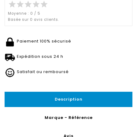
star
star
star
star
star
Moyenne :
0
/
5
Basée sur
0
avis clients.
Paiement 100% sécurisé
Expédition sous 24 h
Satisfait ou remboursé
Description
Marque - Référence
Avis