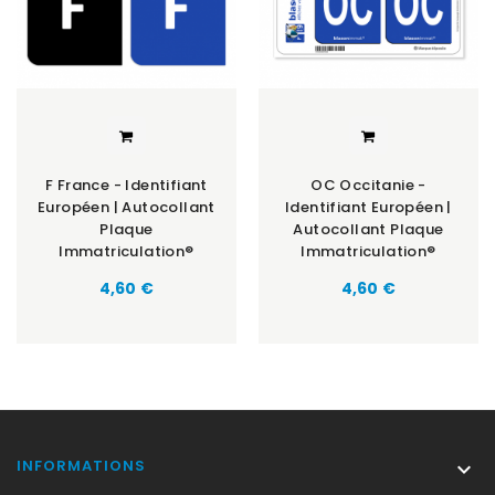
F France - Identifiant
OC Occitanie -
Européen | Autocollant
Identifiant Européen |
Plaque
Autocollant Plaque
Immatriculation®
Immatriculation®
Prix
Prix
4,60 €
4,60 €
INFORMATIONS
