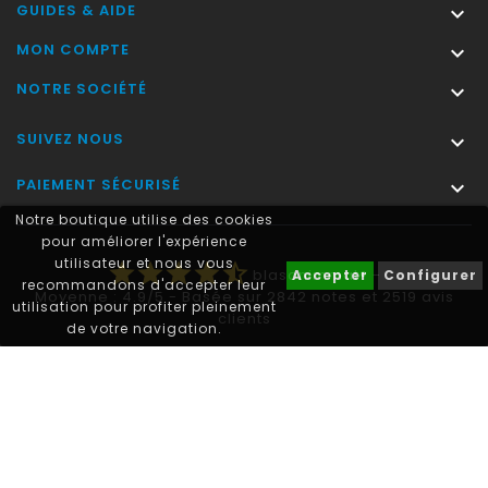
GUIDES & AIDE

MON COMPTE

NOTRE SOCIÉTÉ

SUIVEZ NOUS

PAIEMENT SÉCURISÉ

Notre boutique utilise des cookies
pour améliorer l'expérience
utilisateur et nous vous
star
star
star
star
star_half
blasonimmat®
-
Accepter
Configurer
recommandons d'accepter leur
Moyenne :
4.9
/
5
- Basée sur
2842
notes et
2519
avis
utilisation pour profiter pleinement
clients
de votre navigation.
Autocollant plaque immatriculation® est une marque déposée.
© 2011-2026 - blasonimmat®