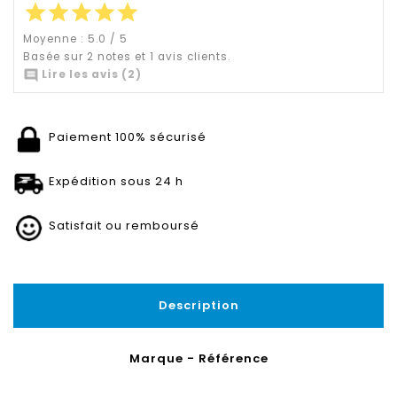
star
star
star
star
star
Moyenne :
5.0
/
5
Basée sur
2
notes et
1
avis clients.

Lire les avis (2)
Paiement 100% sécurisé
Expédition sous 24 h
Satisfait ou remboursé
Description
Marque - Référence