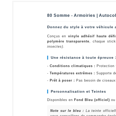
80 Somme - Armoiries | Autocol
Donnez du style à votre véhicule 
Conçus en
vinyle adhésif haute défi
polymère transparente
, chaque stick
insectes)
.
Une résistance à toute épreuve 
-
Conditions climatiques :
Protection t
-
Températures extrêmes :
Supporte d
-
Prêt à poser :
Pas besoin de ciseaux 
Personnalisation et Teintes
Disponibles en
Fond Bleu (officiel)
o
Note sur le bleu :
La teinte officie
vous conseillons de commander égalem