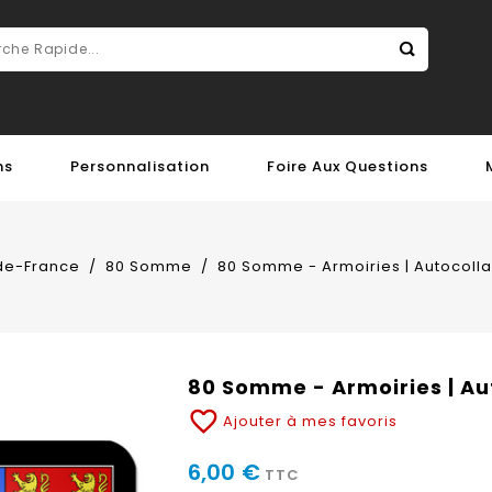
ns
Personnalisation
Foire Aux Questions
de-France
80 Somme
80 Somme - Armoiries | Autocolla
80 Somme - Armoiries | Au
favorite_border
Ajouter à mes favoris
6,00 €
TTC