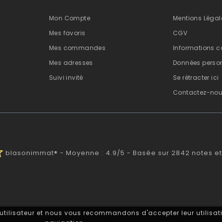
Mon Compte
Mentions Légal
Mes favoris
CGV
Mes commandes
Informations c
Mes adresses
Données person
Suivi invité
Se rétracter ici
Contactez-no
alf
blasonimmat®
-
Moyenne :
4.9
/
5
- Basée sur
2842
notes et
 utilisateur et nous vous recommandons d'accepter leur utilisati