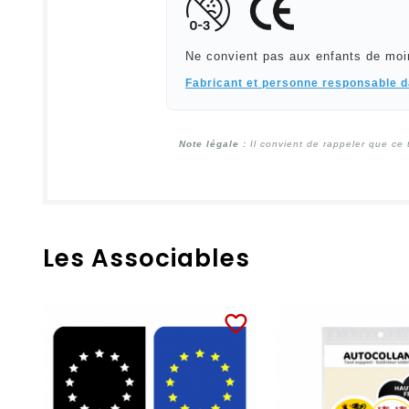
Ne convient pas aux enfants de moi
Fabricant et personne responsable 
Note légale :
Il convient de rappeler que ce 
Les Associables
favorite_border