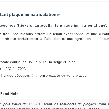
lant plaque immatriculation®
avec nos Stickers, autocollants plaque immatriculation®.
nition
, nos blasons offrent un rendu exceptionnel et une durabi
er résiste parfaitement à l`abrasion et aux agressions extérie
:
otale contre les UV, la pluie, la neige et le sel.
e -40°C à +70°C.
! Livrés découpés à la forme exacte de votre plaque.
u
Fond Noir
.
lle peut varier de +/- 20% selon les fabricants de plaques. Pour
ent nos stickers pour le côté gauche (Identifiant Européen).