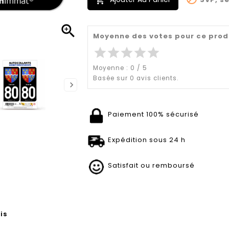


Moyenne des votes pour ce prod
star
star
star
star
star
Moyenne :
0
/
5
Basée sur
0
avis clients.
Paiement 100% sécurisé
Expédition sous 24 h
Satisfait ou remboursé
is