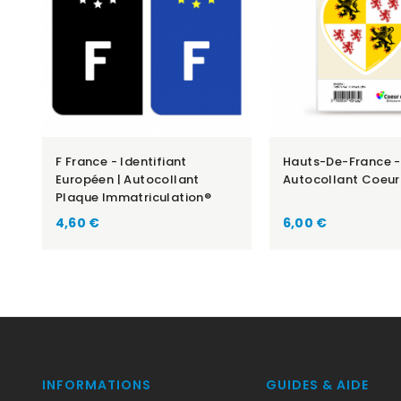
F France - Identifiant
Hauts-De-France -
Européen | Autocollant
Autocollant Coeur
Plaque Immatriculation®
Prix
Prix
4,60 €
6,00 €
INFORMATIONS
GUIDES & AIDE