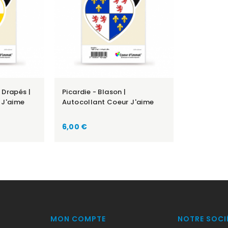
 Drapés |
Picardie - Blason |
 J'aime
Autocollant Coeur J'aime
Prix
6,00 €
MON COMPTE
NOTRE SOCI