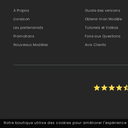
A Propos
Guide des versions
Livraison
Obtenir mon Modèle
Les partenariats
Tutoriels et Vidéos
Promotions
Foire aux Questions
Nouveaux Modèles
Avis Clients
star
star
star
star
star_h
Notre boutique utilise des cookies pour améliorer l'expérience