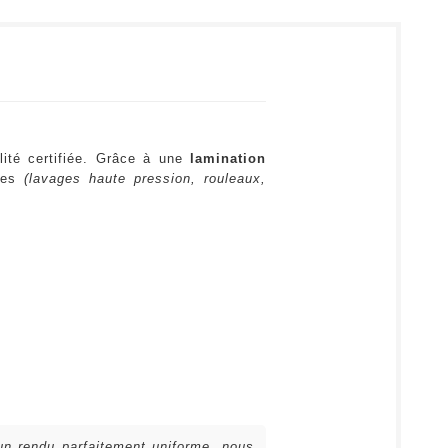
lité certifiée. Grâce à une
lamination
ures
(lavages haute pression, rouleaux,
 un rendu parfaitement uniforme, nous