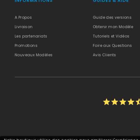
INFORMATIONS
GUIDES & AIDE
A Propos
Guide des versions
Livraison
Obtenir mon Modèle
Les partenariats
Tutoriels et Vidéos
Promotions
Foire aux Questions
Nouveaux Modèles
Avis Clients
star
star
star
star
star_