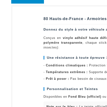
80 Hauts-de-France - Armoiries
Donnez du style à votre véhicule 
Conçus en
vinyle adhésif haute défi
polymère transparente
, chaque stick
insectes)
.
Une résistance à toute épreuve 
-
Conditions climatiques :
Protection t
-
Températures extrêmes :
Supporte d
-
Prêt à poser :
Pas besoin de ciseaux 
Personnalisation et Teintes
Disponibles en
Fond Bleu (officiel)
o
Note sur le bleu :
La teinte officie