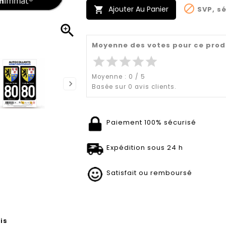

Ajouter Au Panier
SVP, sé


Moyenne des votes pour ce prod
star
star
star
star
star
Moyenne :
0
/
5
Basée sur
0
avis clients.
Paiement 100% sécurisé
Expédition sous 24 h
Satisfait ou remboursé
is