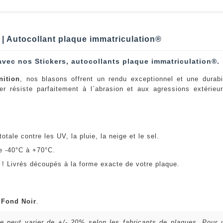
 | Autocollant plaque immatriculation®
avec nos Stickers, autocollants plaque immatriculation®.
nition
, nos blasons offrent un rendu exceptionnel et une durabi
er résiste parfaitement à l`abrasion et aux agressions extérie
:
otale contre les UV, la pluie, la neige et le sel.
e -40°C à +70°C.
! Livrés découpés à la forme exacte de votre plaque.
u
Fond Noir
.
lle peut varier de +/- 20% selon les fabricants de plaques. Pour