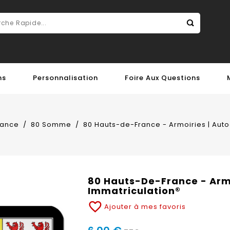
ns
Personnalisation
Foire Aux Questions
rance
80 Somme
80 Hauts-de-France - Armoiries | Auto
80 Hauts-De-France - Armo
Immatriculation®
favorite_border
Ajouter à mes favoris