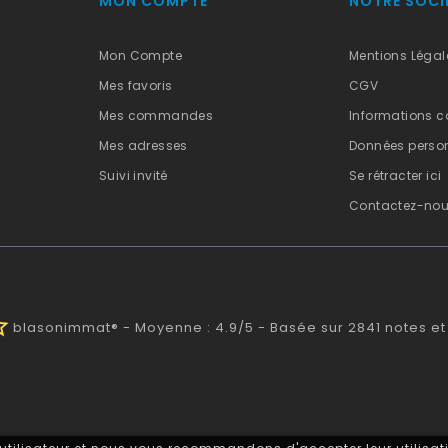
MON COMPTE
NOTRE SOCI
Mon Compte
Mentions Légal
Mes favoris
CGV
Mes commandes
Informations c
Mes adresses
Données person
Suivi invité
Se rétracter ici
Contactez-no
half
blasonimmat®
-
Moyenne :
4.9
/
5
- Basée sur
2841
notes et