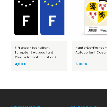
F France - Identifiant
Hauts-De-France -
Européen | Autocollant
Autocollant Coeur
Plaque Immatriculation®
Prix
Prix
4,60 €
6,00 €