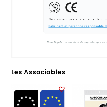
Ne convient pas aux enfants de moi
Fabricant et personne responsable 
Note légale :
Il convient de rappeler que ce 
Les Associables
favorite_border