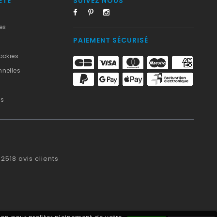
ÉTÉ
SUIVEZ NOUS
es
PAIEMENT SÉCURISÉ
ookies
nelles
us
2518
avis clients