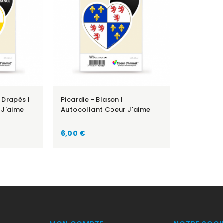
 Drapés |
Picardie - Blason |
 J'aime
Autocollant Coeur J'aime
Prix
6,00 €