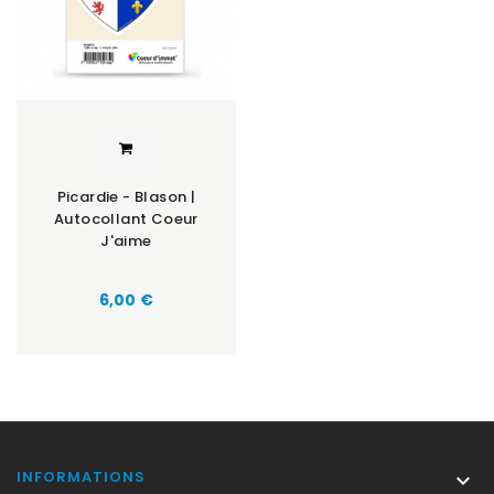
Picardie - Blason |
Autocollant Coeur
J'aime
Prix
6,00 €
INFORMATIONS
