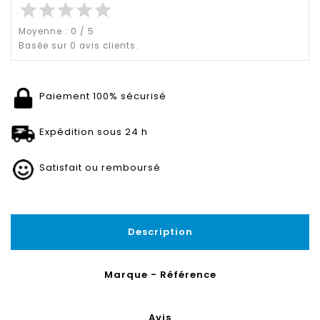
star
star
star
star
star
Moyenne :
0
/
5
Basée sur
0
avis clients.
Paiement 100% sécurisé
Expédition sous 24 h
Satisfait ou remboursé
Description
Marque - Référence
Avis