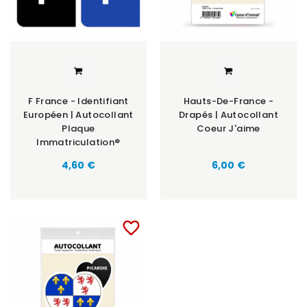
F France - Identifiant
Hauts-De-France -
Européen | Autocollant
Drapés | Autocollant
Plaque
Coeur J'aime
Immatriculation®
Prix
Prix
4,60 €
6,00 €
favorite_border