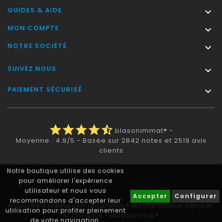
GUIDES & AIDE

MON COMPTE

NOTRE SOCIÉTÉ

SUIVEZ NOUS

PAIEMENT SÉCURISÉ

star
star
star
star
star_half
blasonimmat®
-
Moyenne :
4.9
/
5
- Basée sur
2842
notes et
2519
avis
clients
Notre boutique utilise des cookies
pour améliorer l'expérience
utilisateur et nous vous
Accepter
Configurer
recommandons d'accepter leur
Autocollant plaque immatriculation® est une marque déposée.
utilisation pour profiter pleinement
© 2011-2026 - blasonimmat®
de votre navigation.