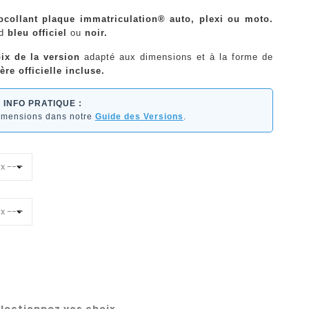
ocollant plaque immatriculation® auto, plexi ou moto.
nd
bleu officiel
ou
noir.
ix de la version
adapté aux dimensions et à la forme de
ère officielle incluse.
INFO PRATIQUE :
dimensions dans notre
Guide des Versions
.
lectionnez vos choix