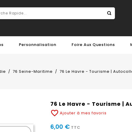
ns
Personnalisation
Foire Aux Questions
die
76 Seine-Maritime
76 Le Havre - Tourisme | Autocol
76 Le Havre - Tourisme | 
favorite_border
Ajouter à mes favoris
6,00 €
TTC