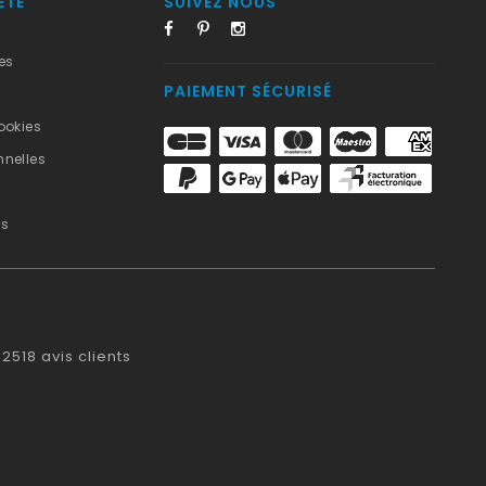
ÉTÉ
SUIVEZ NOUS
es
PAIEMENT SÉCURISÉ
ookies
nelles
us
2518
avis clients