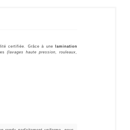
lité certifiée. Grâce à une
lamination
ures
(lavages haute pression, rouleaux,
 un rendu parfaitement uniforme, nous