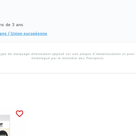
ns de 3 ans.
dans l`Union européenne
type de marquage directement apposé sur une plaque d`immatriculation et pour un
homologué par le ministère des Transports.
favorite_border