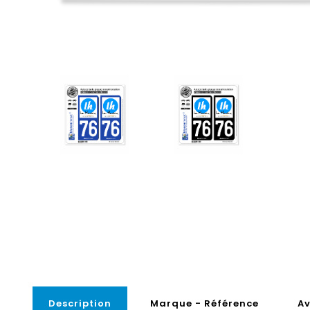
Description
Marque - Référence
Av