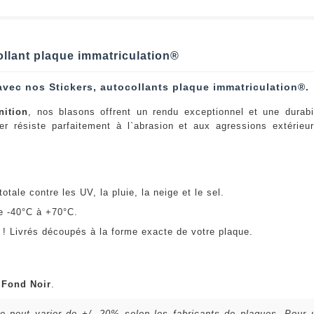
ollant plaque immatriculation®
avec nos Stickers, autocollants plaque immatriculation®.
nition
, nos blasons offrent un rendu exceptionnel et une durabi
er résiste parfaitement à l`abrasion et aux agressions extérie
:
otale contre les UV, la pluie, la neige et le sel.
e -40°C à +70°C.
! Livrés découpés à la forme exacte de votre plaque.
u
Fond Noir
.
lle peut varier de +/- 20% selon les fabricants de plaques. Pour