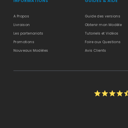
INFORMATIONS
GUIDES & AIDE
A Propos
Guide des versions
Livraison
Obtenir mon Modèle
Les partenariats
Tutoriels et Vidéos
Promotions
Foire aux Questions
Nouveaux Modèles
Avis Clients
star
star
star
star
star_