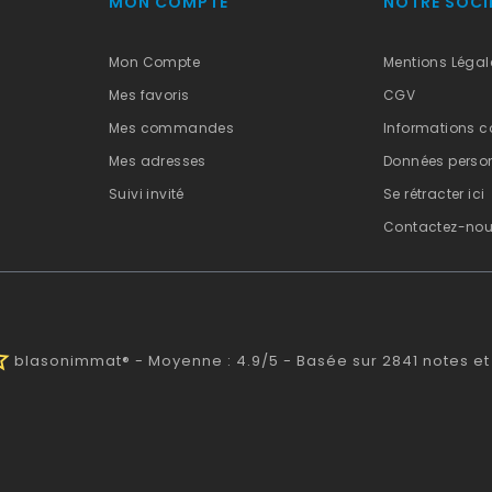
MON COMPTE
NOTRE SOCI
Mon Compte
Mentions Légal
Mes favoris
CGV
Mes commandes
Informations c
Mes adresses
Données person
Suivi invité
Se rétracter ici
Contactez-no
half
blasonimmat®
-
Moyenne :
4.9
/
5
- Basée sur
2841
notes et