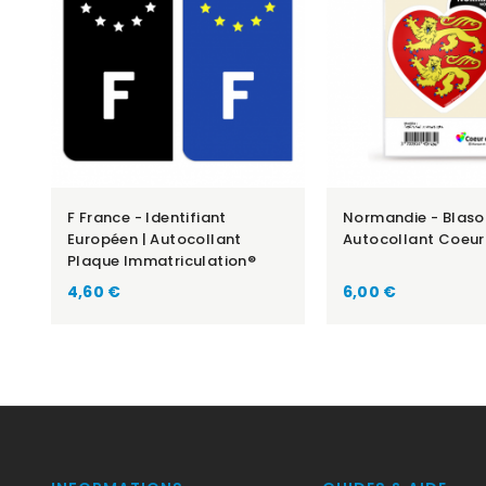
F France - Identifiant
Normandie - Blaso
Européen | Autocollant
Autocollant Coeur
Plaque Immatriculation®
Prix
Prix
4,60 €
6,00 €