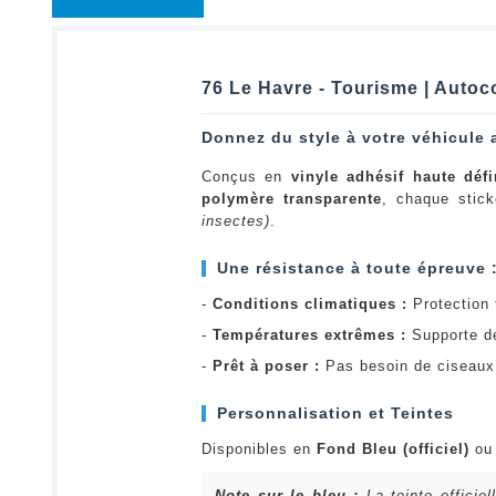
76 Le Havre - Tourisme | Autoc
Donnez du style à votre véhicule 
Conçus en
vinyle adhésif haute défi
polymère transparente
, chaque stick
insectes)
.
Une résistance à toute épreuve 
-
Conditions climatiques :
Protection t
-
Températures extrêmes :
Supporte d
-
Prêt à poser :
Pas besoin de ciseaux 
Personnalisation et Teintes
Disponibles en
Fond Bleu (officiel)
o
Note sur le bleu :
La teinte officie