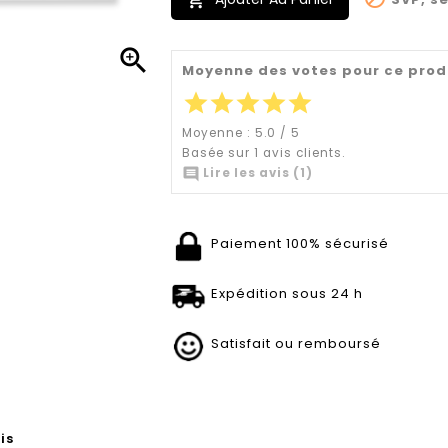


Moyenne des votes pour ce prod
star
star
star
star
star
Moyenne :
5.0
/
5
Basée sur
1
avis clients.

Lire les avis (1)
Paiement 100% sécurisé
Expédition sous 24 h
Satisfait ou remboursé
is