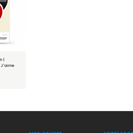
n |
 J'aime