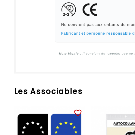
Ne convient pas aux enfants de moi
Fabricant et personne responsable 
Note légale :
Il convient de rappeler que ce 
Les Associables
favorite_border