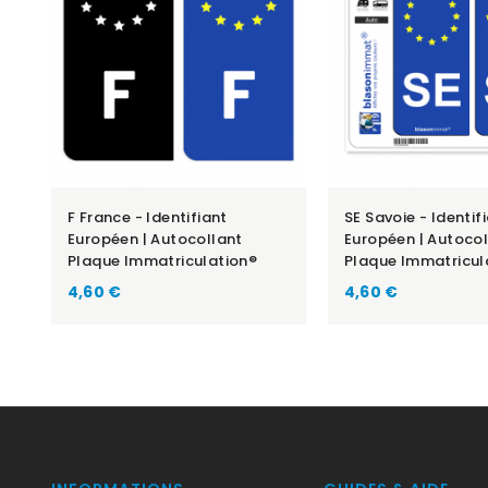
F France - Identifiant
SE Savoie - Identif
Européen | Autocollant
Européen | Autocol
Plaque Immatriculation®
Plaque Immatricul
Prix
Prix
4,60 €
4,60 €