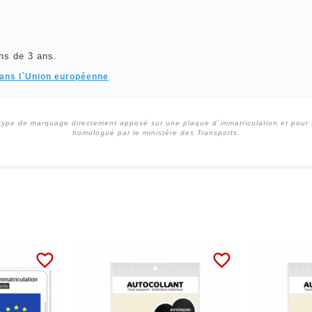
ns de 3 ans.
dans l`Union européenne
type de marquage directement apposé sur une plaque d`immatriculation et pour un
homologué par le ministère des Transports.
favorite_border
favorite_border