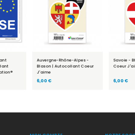
iant
Auvergne-Rhône-Alpes -
Savoie - B
lant
Blason | Autocollant Coeur
Coeur J'a
ation®
J'aime
Prix
Prix
6,00 €
6,00 €