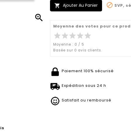

Ajouter Au Panier
SVP, sé


Moyenne des votes pour ce prod
star
star
star
star
star
Moyenne :
0
/
5
Basée sur
0
avis clients.
Paiement 100% sécurisé
Expédition sous 24 h
Satisfait ou remboursé
is