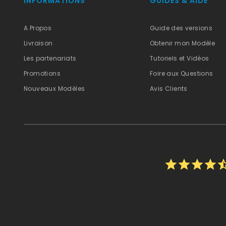
INFORMATIONS
GUIDES & AIDE
A Propos
Guide des versions
Livraison
Obtenir mon Modèle
Les partenariats
Tutoriels et Vidéos
Promotions
Foire aux Questions
Nouveaux Modèles
Avis Clients
star
star
star
star
star_h