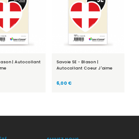
lason | Autocollant
Savoie SE - Blason |
S
ime
Autocollant Coeur J'aime
A
Prix
P
6,00 €
6