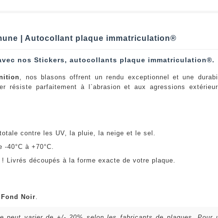
une | Autocollant plaque immatriculation®
avec nos Stickers, autocollants plaque immatriculation®.
nition
, nos blasons offrent un rendu exceptionnel et une durabi
er résiste parfaitement à l`abrasion et aux agressions extérie
:
otale contre les UV, la pluie, la neige et le sel.
e -40°C à +70°C.
! Livrés découpés à la forme exacte de votre plaque.
u
Fond Noir
.
lle peut varier de +/- 20% selon les fabricants de plaques. Pour