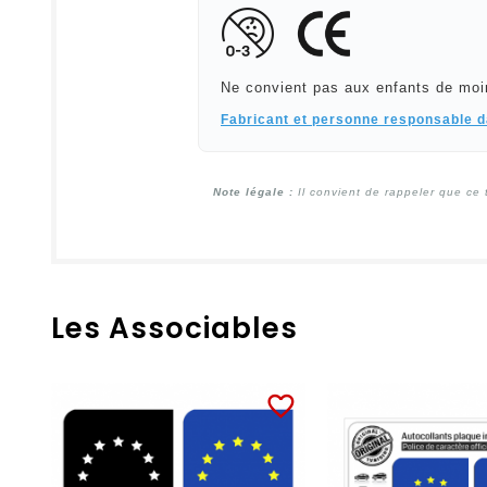
Ne convient pas aux enfants de moi
Fabricant et personne responsable 
Note légale :
Il convient de rappeler que ce 
Les Associables
favorite_border