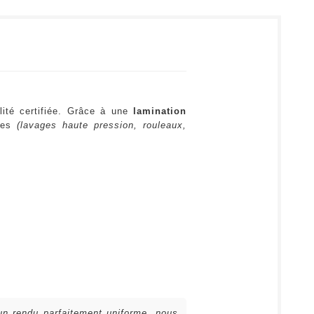
lité certifiée. Grâce à une
lamination
ures
(lavages haute pression, rouleaux,
 un rendu parfaitement uniforme, nous