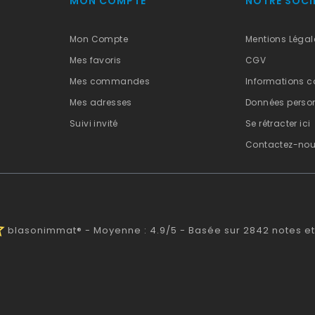
MON COMPTE
NOTRE SOCI
Mon Compte
Mentions Légal
Mes favoris
CGV
Mes commandes
Informations c
Mes adresses
Données person
Suivi invité
Se rétracter ici
Contactez-no
alf
blasonimmat®
-
Moyenne :
4.9
/
5
- Basée sur
2842
notes et