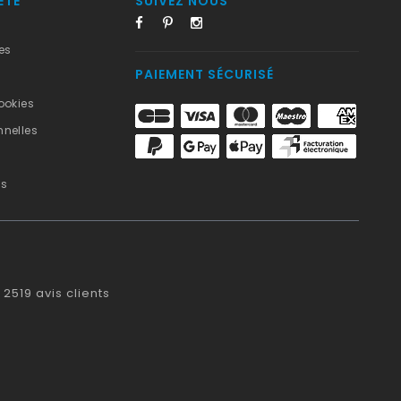
ÉTÉ
SUIVEZ NOUS
es
PAIEMENT SÉCURISÉ
ookies
nelles
us
2519
avis clients