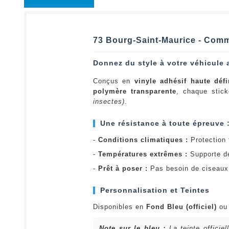
73 Bourg-Saint-Maurice - Comm
Donnez du style à votre véhicule 
Conçus en
vinyle adhésif haute défi
polymère transparente
, chaque stick
insectes)
.
Une résistance à toute épreuve 
-
Conditions climatiques :
Protection t
-
Températures extrêmes :
Supporte d
-
Prêt à poser :
Pas besoin de ciseaux 
Personnalisation et Teintes
Disponibles en
Fond Bleu (officiel)
o
Note sur le bleu :
La teinte officie