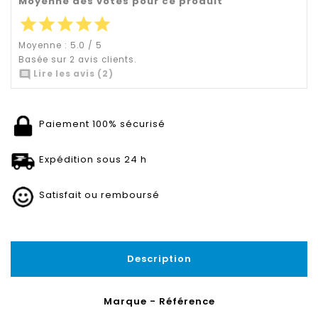
Moyenne des votes pour ce produit
star
star
star
star
star
Moyenne :
5.0
/
5
Basée sur
2
avis clients.

Lire les avis (2)
Paiement 100% sécurisé
Expédition sous 24 h
Satisfait ou remboursé
Description
Marque - Référence