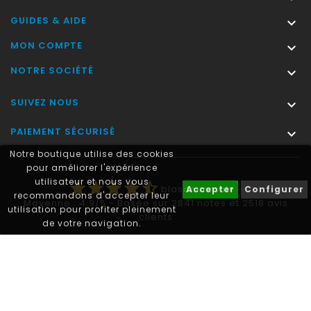
GUIDES & AIDE

MON COMPTE

NOTRE SOCIÉTÉ

SUIVEZ NOUS

PAIEMENT SÉCURISÉ

Notre boutique utilise des cookies
pour améliorer l'expérience
utilisateur et nous vous
star
star
star
star
star_half
blasonimmat®
-
Accepter
Configurer
recommandons d'accepter leur
Moyenne :
4.9
/
5
- Basée sur
2841
notes et
2518
avis
utilisation pour profiter pleinement
clients
de votre navigation.
Autocollant plaque immatriculation® est une marque déposée.
© 2011-2026 - blasonimmat®