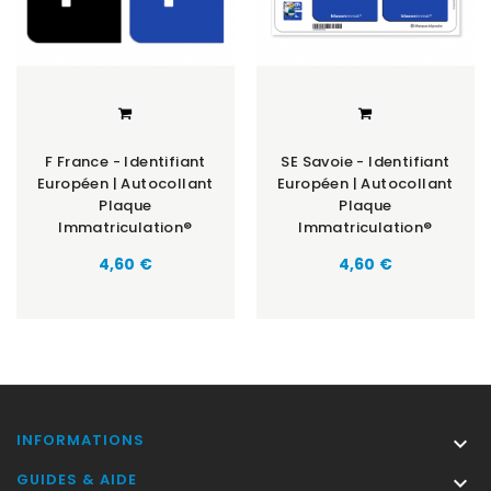
F France - Identifiant
SE Savoie - Identifiant
Européen | Autocollant
Européen | Autocollant
Plaque
Plaque
Immatriculation®
Immatriculation®
Prix
Prix
4,60 €
4,60 €
INFORMATIONS

GUIDES & AIDE
