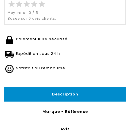
star
star
star
star
star
Moyenne :
0
/
5
Basée sur
0
avis clients.
Paiement 100% sécurisé
Expédition sous 24 h
Satisfait ou remboursé
Description
Marque - Référence
Avis