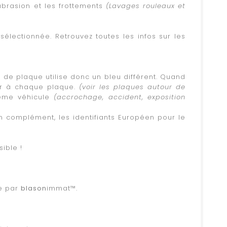
`abrasion et les frottements
(Lavages rouleaux et
sélectionnée. Retrouvez toutes les infos sur les
s de plaque utilise donc un bleu différent. Quand
ter à chaque plaque.
(voir les plaques autour de
même véhicule
(accrochage, accident, exposition
en complément, les identifiants Européen pour le
ible !
ce par
blason
immat™.