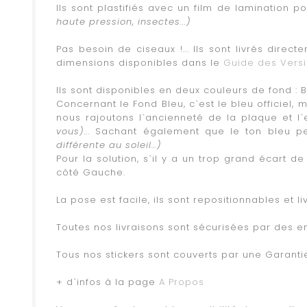
Ils sont plastifiés avec un film de lamination 
haute pression, insectes...)
.
Pas besoin de ciseaux !... Ils sont livrés dire
dimensions disponibles dans le
Guide des Vers
.
Ils sont disponibles en deux couleurs de fond : 
Concernant le Fond Bleu, c`est le bleu officiel,
nous rajoutons l`ancienneté de la plaque et l`
vous)
... Sachant également que le ton bleu p
différente au soleil…)
Pour la solution, s`il y a un trop grand écart 
côté Gauche.
.
La pose est facile, ils sont repositionnables et 
.
Toutes nos livraisons sont sécurisées par des en
.
Tous nos stickers sont couverts par une Garant
.
+ d`infos à la page
A Propos
.