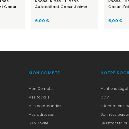
lpes -
Rhône-Alpes - Blason |
Rhône - D
nt Coeur
Autocollant Coeur J'aime
Coeur J'a
Prix
Prix
6,00 €
6,00 €
MON COMPTE
NOTRE SOCI
Mon Compte
Mentions Légal
Mes favoris
CGV
Mes commandes
Informations c
Mes adresses
Données person
Suivi invité
Se rétracter ici