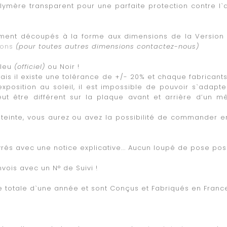
polymère transparent pour une parfaite protection contre l
ctement découpés à la forme aux dimensions de la Version 
ions
(pour toutes autres dimensions contactez-nous)
Bleu
(officiel)
ou Noir !
 mais il existe une tolérance de +/- 20% et chaque fabricant
exposition au soleil, il est impossible de pouvoir s`adap
eut être différent sur la plaque avant et arrière d’un 
de teinte, vous aurez ou avez la possibilité de commander 
livrés avec une notice explicative... Aucun loupé de pose poss
vois avec un N° de Suivi !
ie totale d`une année et sont Conçus et Fabriqués en Fran