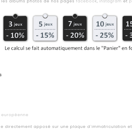
er les albums photos de nos pages
facebook
,
instagram
et
p
s
n européenne
 directement apposé sur une plaque d`immatriculation et po