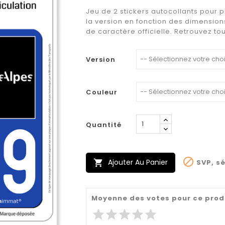
Jeu de 2 stickers autocollants pour 
la version en fonction des dimension
de caractère officielle. Retrouvez to
Version
Couleur
Quantité

Ajouter Au Panier
SVP, sé

Moyenne des votes pour ce prod
star
star
star
star
star