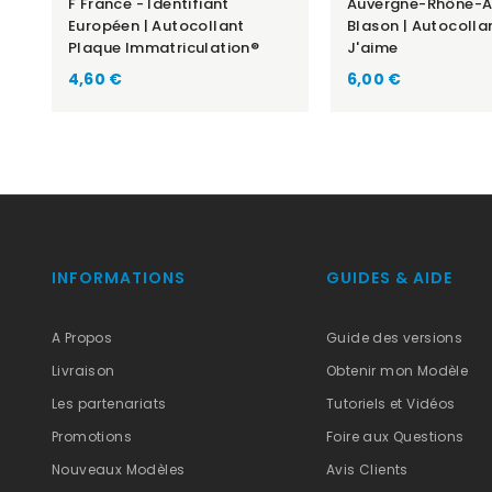
F France - Identifiant
Auvergne-Rhône-A
Européen | Autocollant
Blason | Autocolla
Plaque Immatriculation®
J'aime
Prix
Prix
4,60 €
6,00 €
INFORMATIONS
GUIDES & AIDE
A Propos
Guide des versions
Livraison
Obtenir mon Modèle
Les partenariats
Tutoriels et Vidéos
Promotions
Foire aux Questions
Nouveaux Modèles
Avis Clients