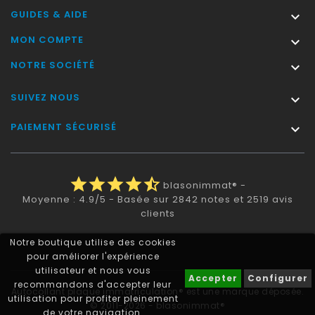
GUIDES & AIDE

MON COMPTE

NOTRE SOCIÉTÉ

SUIVEZ NOUS

PAIEMENT SÉCURISÉ

star
star
star
star
star_half
blasonimmat®
-
Moyenne :
4.9
/
5
- Basée sur
2842
notes et
2519
avis
clients
Notre boutique utilise des cookies
pour améliorer l'expérience
utilisateur et nous vous
Accepter
Configurer
recommandons d'accepter leur
Autocollant plaque immatriculation® est une marque déposée.
utilisation pour profiter pleinement
© 2011-2026 - blasonimmat®
de votre navigation.