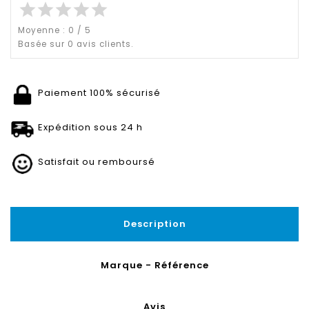
star
star
star
star
star
Moyenne :
0
/
5
Basée sur
0
avis clients.
Paiement 100% sécurisé
Expédition sous 24 h
Satisfait ou remboursé
Description
Marque - Référence
Avis