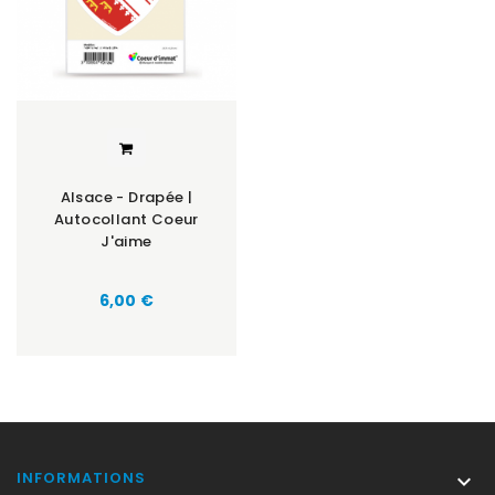
Alsace - Drapée |
Autocollant Coeur
J'aime
Prix
6,00 €
INFORMATIONS
