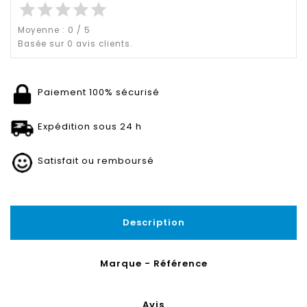
star
star
star
star
star
Moyenne :
0
/
5
Basée sur
0
avis clients.
Paiement 100% sécurisé
Expédition sous 24 h
Satisfait ou remboursé
Description
Marque - Référence
Avis