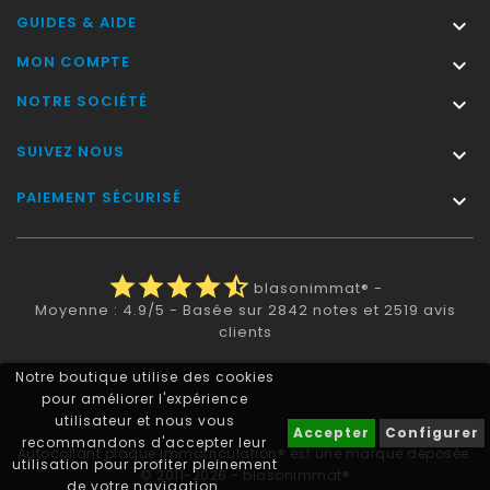
GUIDES & AIDE

MON COMPTE

NOTRE SOCIÉTÉ

SUIVEZ NOUS

PAIEMENT SÉCURISÉ

star
star
star
star
star_half
blasonimmat®
-
Moyenne :
4.9
/
5
- Basée sur
2842
notes et
2519
avis
clients
Notre boutique utilise des cookies
pour améliorer l'expérience
utilisateur et nous vous
Accepter
Configurer
recommandons d'accepter leur
Autocollant plaque immatriculation® est une marque déposée.
utilisation pour profiter pleinement
© 2011-2026 - blasonimmat®
de votre navigation.