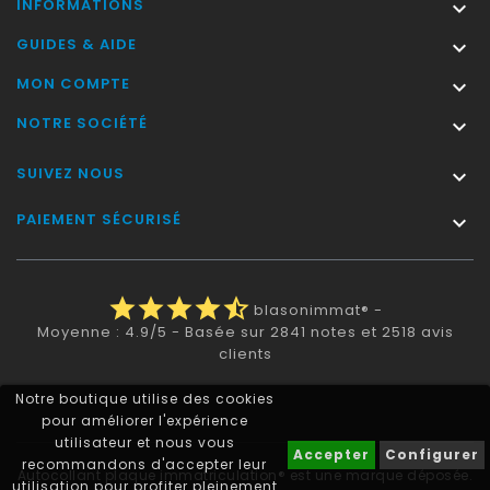
INFORMATIONS

GUIDES & AIDE

MON COMPTE

NOTRE SOCIÉTÉ

SUIVEZ NOUS

PAIEMENT SÉCURISÉ

star
star
star
star
star_half
blasonimmat®
-
Moyenne :
4.9
/
5
- Basée sur
2841
notes et
2518
avis
clients
Notre boutique utilise des cookies
pour améliorer l'expérience
utilisateur et nous vous
Accepter
Configurer
recommandons d'accepter leur
Autocollant plaque immatriculation® est une marque déposée.
utilisation pour profiter pleinement