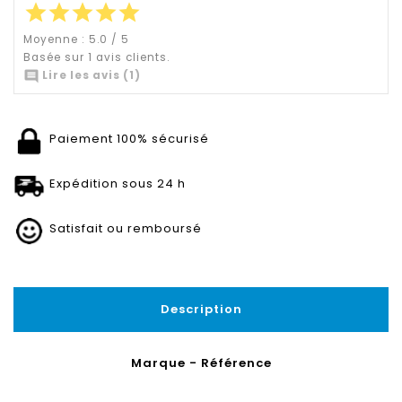
star
star
star
star
star
Moyenne :
5.0
/
5
Basée sur
1
avis clients.

Lire les avis (1)
Paiement 100% sécurisé
Expédition sous 24 h
Satisfait ou remboursé
Description
Marque - Référence