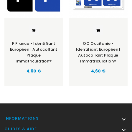
F France - Identifiant
OC Occitanie -
Européen | Autocollant
Identifiant Européen |
Plaque
Autocollant Plaque
Immatriculation®
Immatriculation®
Prix
Prix
4,60 €
4,60 €
INFORMATIONS

GUIDES & AIDE
