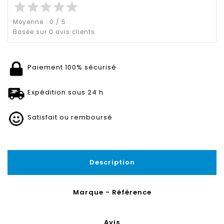
star
star
star
star
star
Moyenne :
0
/
5
Basée sur
0
avis clients.
Paiement 100% sécurisé
Expédition sous 24 h
Satisfait ou remboursé
Description
Marque - Référence
Avis