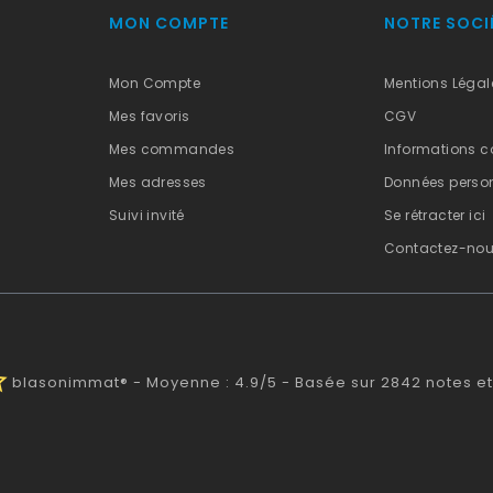
MON COMPTE
NOTRE SOCI
Mon Compte
Mentions Légal
Mes favoris
CGV
Mes commandes
Informations c
Mes adresses
Données person
Suivi invité
Se rétracter ici
Contactez-no
alf
blasonimmat®
-
Moyenne :
4.9
/
5
- Basée sur
2842
notes et