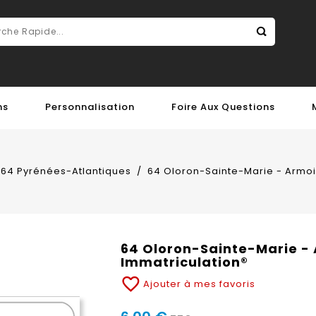
ns
Personnalisation
Foire Aux Questions
64 Pyrénées-Atlantiques
64 Oloron-Sainte-Marie - Armoir
64 Oloron-Sainte-Marie - 
Immatriculation®
favorite_border
Ajouter à mes favoris