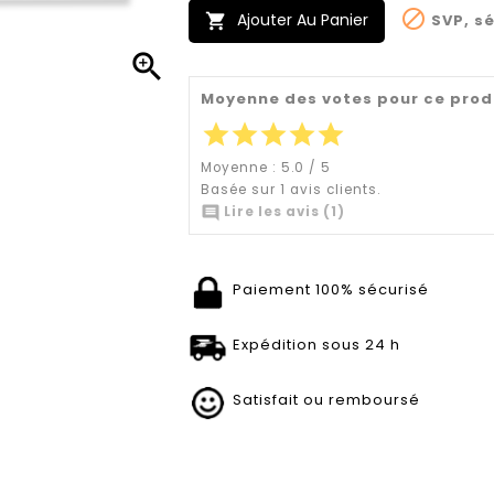

Ajouter Au Panier
SVP, sé


Moyenne des votes pour ce prod
star
star
star
star
star
Moyenne :
5.0
/
5
Basée sur
1
avis clients.

Lire les avis (1)
Paiement 100% sécurisé
Expédition sous 24 h
Satisfait ou remboursé