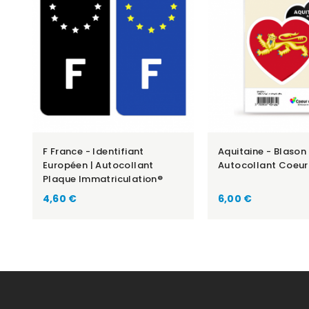
F France - Identifiant
Aquitaine - Blason 
Européen | Autocollant
Autocollant Coeur
Plaque Immatriculation®
Prix
Prix
4,60 €
6,00 €