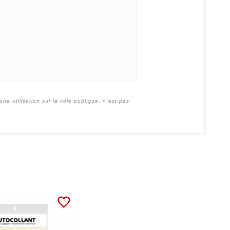
e utilisation sur la voie publique, n`est pas
favorite_border