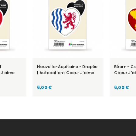
|
Nouvelle-Aquitaine - Drapée
Béarn - Ca
 J'aime
| Autocollant Coeur J'aime
Coeur J'a
Prix
Prix
6,00 €
6,00 €