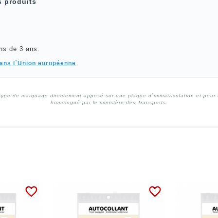
s produits
ns de 3 ans.
dans l`Union européenne
type de marquage directement apposé sur une plaque d`immatriculation et pour un
homologué par le ministère des Transports.
favorite_border
favorite_border