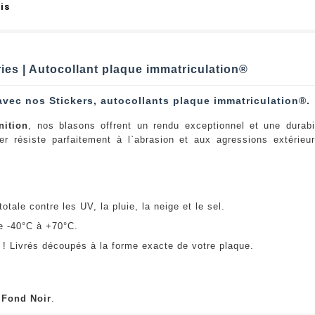
is
ries | Autocollant plaque immatriculation®
avec nos Stickers, autocollants plaque immatriculation®.
nition
, nos blasons offrent un rendu exceptionnel et une durabi
er résiste parfaitement à l`abrasion et aux agressions extérie
:
otale contre les UV, la pluie, la neige et le sel.
e -40°C à +70°C.
! Livrés découpés à la forme exacte de votre plaque.
u
Fond Noir
.