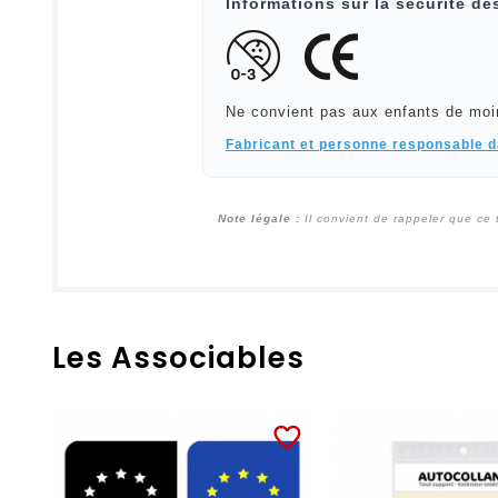
Informations sur la sécurité de
Ne convient pas aux enfants de moi
Fabricant et personne responsable 
Note légale :
Il convient de rappeler que ce 
Les Associables
favorite_border