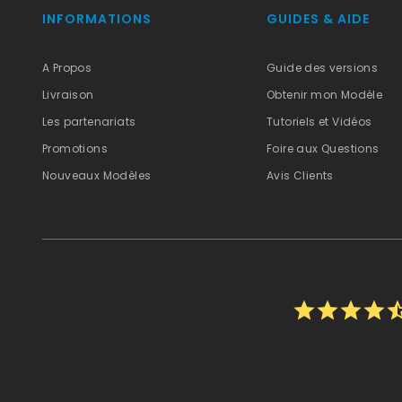
INFORMATIONS
GUIDES & AIDE
A Propos
Guide des versions
Livraison
Obtenir mon Modèle
Les partenariats
Tutoriels et Vidéos
Promotions
Foire aux Questions
Nouveaux Modèles
Avis Clients
star
star
star
star
star_h