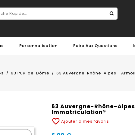
ns
Personnalisation
Foire Aux Questions
es
63 Puy-de-Dôme
63 Auvergne-Rhône-Alpes - Armoiri
63 Auvergne-Rhône-Alpes -
Immatriculation®
favorite_border
Ajouter à mes favoris