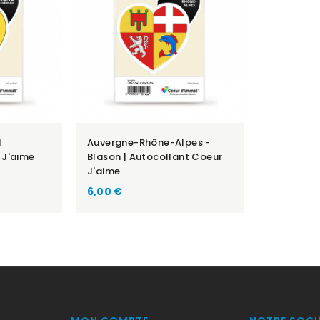
|
Auvergne-Rhône-Alpes -
 J'aime
Blason | Autocollant Coeur
J'aime
Prix
6,00 €