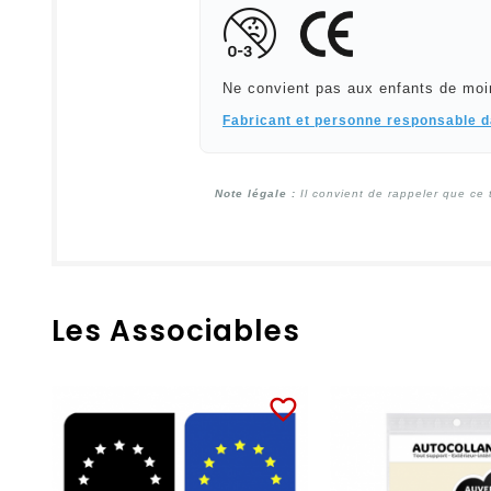
Ne convient pas aux enfants de moi
Fabricant et personne responsable 
Note légale :
Il convient de rappeler que ce 
Les Associables
favorite_border