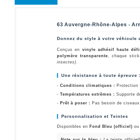
63 Auvergne-Rhône-Alpes - Arm
Donnez du style à votre véhicule 
Conçus en
vinyle adhésif haute défi
polymère transparente
, chaque stick
insectes)
.
Une résistance à toute épreuve 
-
Conditions climatiques :
Protection t
-
Températures extrêmes :
Supporte d
-
Prêt à poser :
Pas besoin de ciseaux 
Personnalisation et Teintes
Disponibles en
Fond Bleu (officiel)
o
Note sur le bleu :
La teinte officie