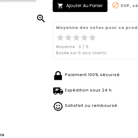

Ajouter Au Panier
SVP, sé


Moyenne des votes pour ce prod
star
star
star
star
star
Moyenne :
0
/
5
Basée sur
0
avis clients.
Paiement 100% sécurisé
Expédition sous 24 h
Satisfait ou remboursé
is