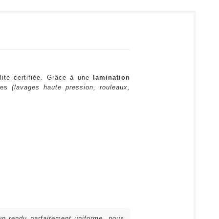
lité certifiée. Grâce à une
lamination
ures
(lavages haute pression, rouleaux,
 un rendu parfaitement uniforme, nous