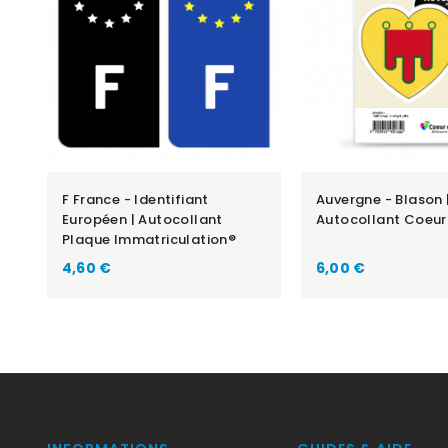
F France - Identifiant
Auvergne - Blason 
Européen | Autocollant
Autocollant Coeur
Plaque Immatriculation®
Prix
Prix
4,60 €
6,00 €