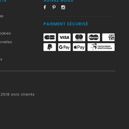
ÉTÉ
SUIVEZ NOUS
es
PAIEMENT SÉCURISÉ
ookies
nelles
us
2518
avis clients