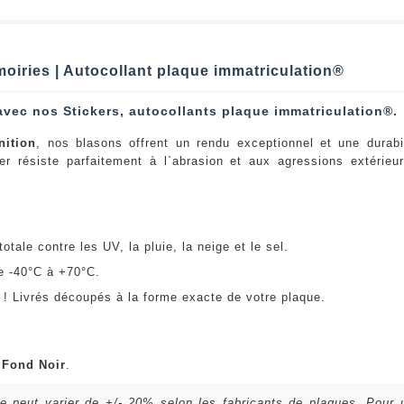
oiries | Autocollant plaque immatriculation®
avec nos Stickers, autocollants plaque immatriculation®.
nition
, nos blasons offrent un rendu exceptionnel et une durabi
er résiste parfaitement à l`abrasion et aux agressions extérie
:
otale contre les UV, la pluie, la neige et le sel.
e -40°C à +70°C.
! Livrés découpés à la forme exacte de votre plaque.
u
Fond Noir
.
lle peut varier de +/- 20% selon les fabricants de plaques. Pour