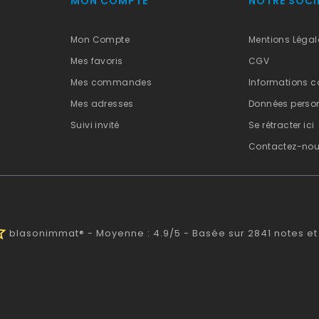
MON COMPTE
NOTRE SOCI
Mon Compte
Mentions Légal
Mes favoris
CGV
Mes commandes
Informations c
Mes adresses
Données person
Suivi invité
Se rétracter ici
Contactez-no
half
blasonimmat®
-
Moyenne :
4.9
/
5
- Basée sur
2841
notes et