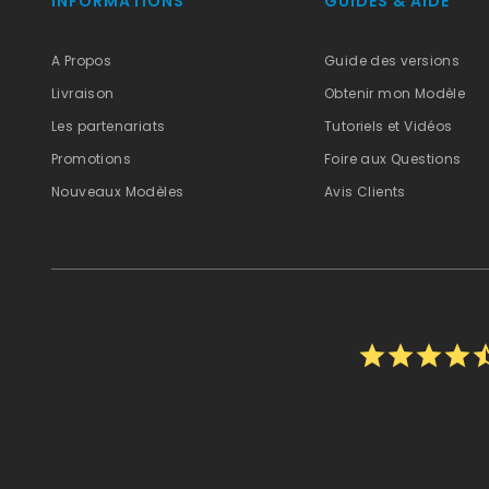
INFORMATIONS
GUIDES & AIDE
A Propos
Guide des versions
Livraison
Obtenir mon Modèle
Les partenariats
Tutoriels et Vidéos
Promotions
Foire aux Questions
Nouveaux Modèles
Avis Clients
star
star
star
star
star_