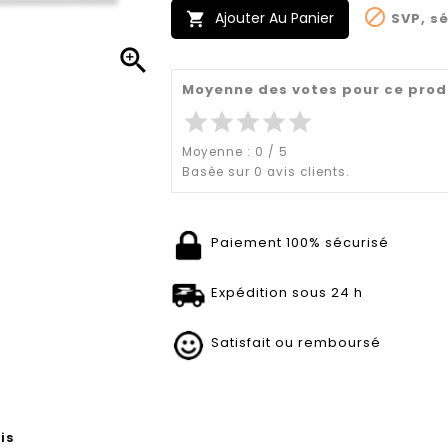

Ajouter Au Panier
SVP, sé


Moyenne des votes pour ce prod
star
star
star
star
star
Moyenne :
0
/
5
Basée sur
0
avis clients.
Paiement 100% sécurisé
Expédition sous 24 h
Satisfait ou remboursé
is