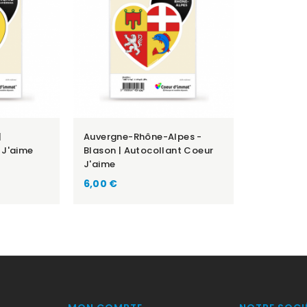
|
Auvergne-Rhône-Alpes -
 J'aime
Blason | Autocollant Coeur
J'aime
Prix
6,00 €