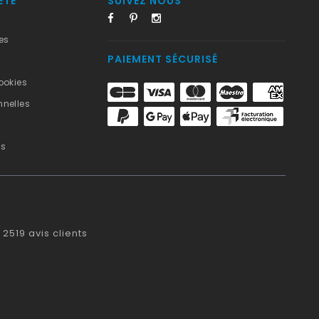
ÉTÉ
SUIVEZ NOUS
es
PAIEMENT SÉCURISÉ
ookies
nelles
us
2519
avis clients