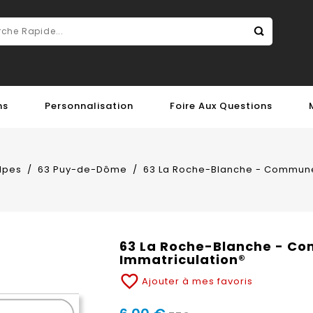
ns
Personnalisation
Foire Aux Questions
lpes
63 Puy-de-Dôme
63 La Roche-Blanche - Commune 
63 La Roche-Blanche - Co
Immatriculation®
favorite_border
Ajouter à mes favoris