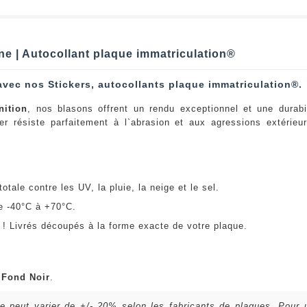
 | Autocollant plaque immatriculation®
avec nos Stickers, autocollants plaque immatriculation®.
nition
, nos blasons offrent un rendu exceptionnel et une durabi
er résiste parfaitement à l`abrasion et aux agressions extérie
:
otale contre les UV, la pluie, la neige et le sel.
e -40°C à +70°C.
! Livrés découpés à la forme exacte de votre plaque.
u
Fond Noir
.
lle peut varier de +/- 20% selon les fabricants de plaques. Pour