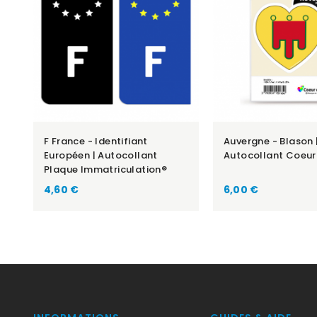
F France - Identifiant
Auvergne - Blason 
Européen | Autocollant
Autocollant Coeur
Plaque Immatriculation®
Prix
Prix
4,60 €
6,00 €