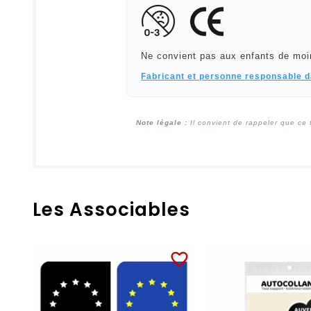
Ne convient pas aux enfants de moi
Fabricant et personne responsable 
Note légale :
Il convient de rappeler que ce 
Les Associables
favorite_border