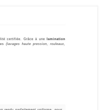
lité certifiée. Grâce à une
lamination
ures
(lavages haute pression, rouleaux,
 un rendu parfaitement uniforme, nous