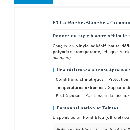
63 La Roche-Blanche - Commune
Donnez du style à votre véhicule 
Conçus en
vinyle adhésif haute défi
polymère transparente
, chaque stick
insectes)
.
Une résistance à toute épreuve 
-
Conditions climatiques :
Protection t
-
Températures extrêmes :
Supporte d
-
Prêt à poser :
Pas besoin de ciseaux 
Personnalisation et Teintes
Disponibles en
Fond Bleu (officiel)
o
Note sur le bleu :
La teinte officie