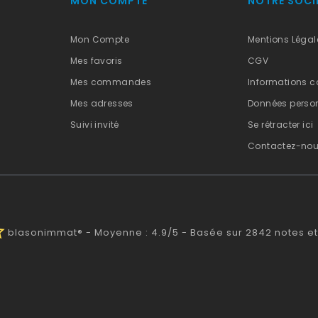
MON COMPTE
NOTRE SOCI
Mon Compte
Mentions Légal
Mes favoris
CGV
Mes commandes
Informations c
Mes adresses
Données person
Suivi invité
Se rétracter ici
Contactez-no
alf
blasonimmat®
-
Moyenne :
4.9
/
5
- Basée sur
2842
notes et