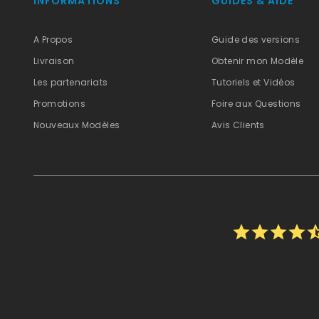
INFORMATIONS
GUIDES & AIDE
A Propos
Guide des versions
Livraison
Obtenir mon Modèle
Les partenariats
Tutoriels et Vidéos
Promotions
Foire aux Questions
Nouveaux Modèles
Avis Clients
star
star
star
star
star_h