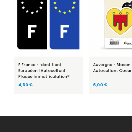
F France - Identifiant
Auvergne - Blason 
Européen | Autocollant
Autocollant Coeur
Plaque Immatriculation®
Prix
Prix
4,60 €
6,00 €