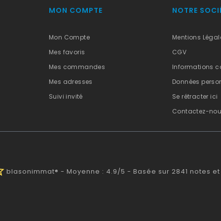
MON COMPTE
NOTRE SOCI
Mon Compte
Mentions Légal
Mes favoris
CGV
Mes commandes
Informations c
Mes adresses
Données person
Suivi invité
Se rétracter ici
Contactez-no
half
blasonimmat®
-
Moyenne :
4.9
/
5
- Basée sur
2841
notes et