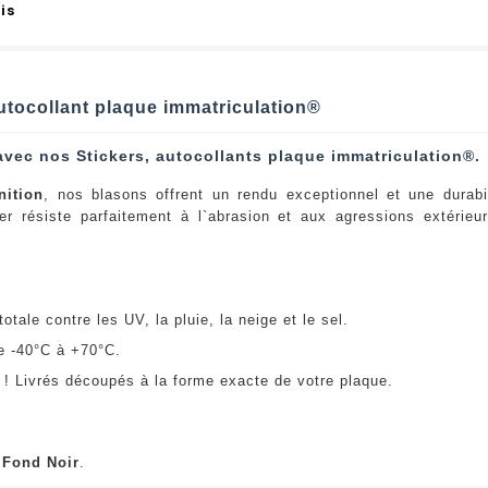
is
utocollant plaque immatriculation®
avec nos Stickers, autocollants plaque immatriculation®.
nition
, nos blasons offrent un rendu exceptionnel et une durabi
er résiste parfaitement à l`abrasion et aux agressions extérie
:
otale contre les UV, la pluie, la neige et le sel.
e -40°C à +70°C.
! Livrés découpés à la forme exacte de votre plaque.
u
Fond Noir
.