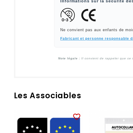
Informations sur la sécurité de
Ne convient pas aux enfants de moi
Fabricant et personne responsable 
Note légale :
Il convient de rappeler que ce 
Les Associables
favorite_border