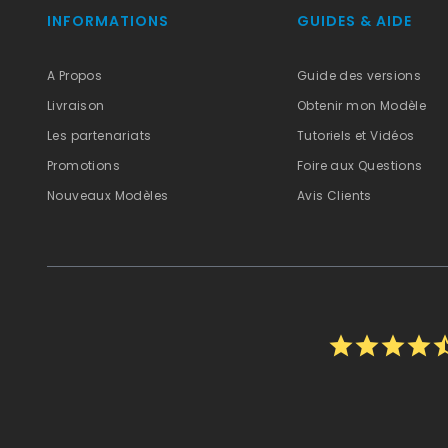
INFORMATIONS
GUIDES & AIDE
A Propos
Guide des versions
Livraison
Obtenir mon Modèle
Les partenariats
Tutoriels et Vidéos
Promotions
Foire aux Questions
Nouveaux Modèles
Avis Clients
star
star
star
star
star_