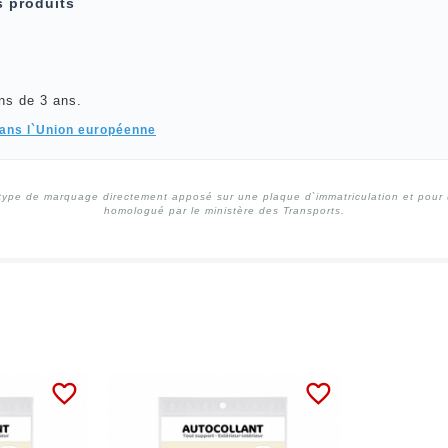
s produits
ns de 3 ans.
dans l`Union européenne
type de marquage directement apposé sur une plaque d`immatriculation et pour un
homologué par le ministère des Transports.
favorite_border
favorite_border