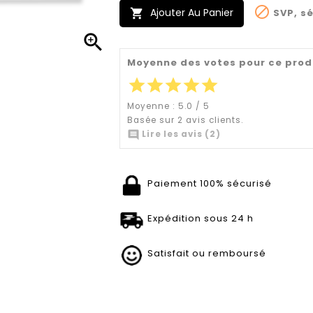

Ajouter Au Panier
SVP, sé


Moyenne des votes pour ce prod
star
star
star
star
star
Moyenne :
5.0
/
5
Basée sur
2
avis clients.

Lire les avis (2)
Paiement 100% sécurisé
Expédition sous 24 h
Satisfait ou remboursé