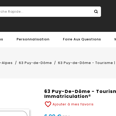
ns
Personnalisation
Foire Aux Questions
-Alpes
63 Puy-de-Dôme
63 Puy-de-Dôme - Tourisme | 
63 Puy-De-Dôme - Tourism
Immatriculation®
favorite_border
Ajouter à mes favoris