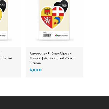
|
Auvergne-Rhône-Alpes -
 J'aime
Blason | Autocollant Coeur
J'aime
Prix
6,00 €