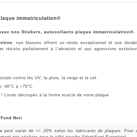
 plaque immatriculation®
avec nos Stickers, autocollants plaque immatriculation®.
nition
, nos blasons offrent un rendu exceptionnel et une durabi
er résiste parfaitement à l`abrasion et aux agressions extérie
:
otale contre les UV, la pluie, la neige et le sel.
e -40°C à +70°C.
! Livrés découpés à la forme exacte de votre plaque.
u
Fond Noir
.
lle peut varier de +/- 20% selon les fabricants de plaques. Pour
ent nos stickers pour le côté gauche (Identifiant Européen).