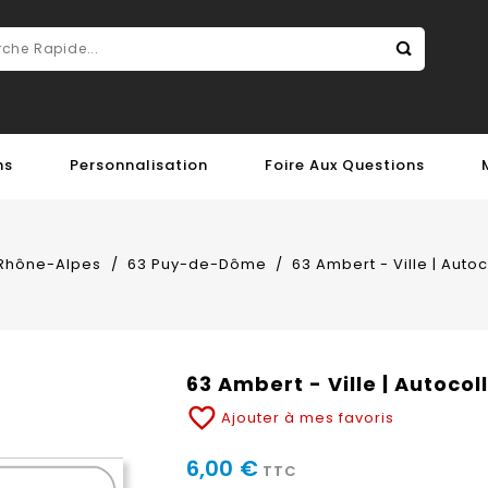
ns
Personnalisation
Foire Aux Questions
Rhône-Alpes
63 Puy-de-Dôme
63 Ambert - Ville | Auto
63 Ambert - Ville | Autoco
favorite_border
Ajouter à mes favoris
6,00 €
TTC