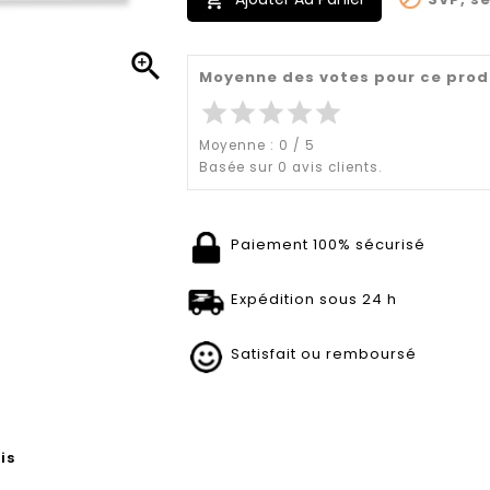


Moyenne des votes pour ce prod
star
star
star
star
star
Moyenne :
0
/
5
Basée sur
0
avis clients.
Paiement 100% sécurisé
Expédition sous 24 h
Satisfait ou remboursé
is