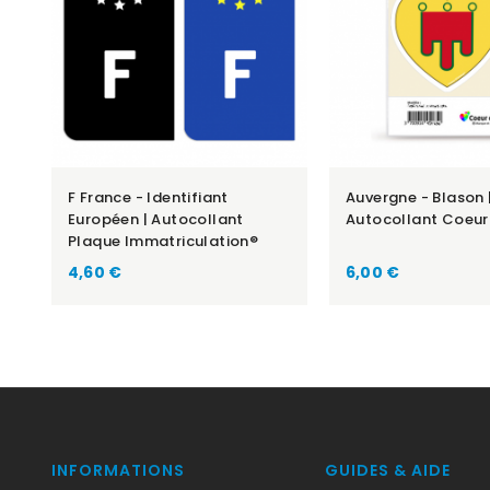
F France - Identifiant
Auvergne - Blason 
Européen | Autocollant
Autocollant Coeur
Plaque Immatriculation®
Prix
Prix
4,60 €
6,00 €
INFORMATIONS
GUIDES & AIDE