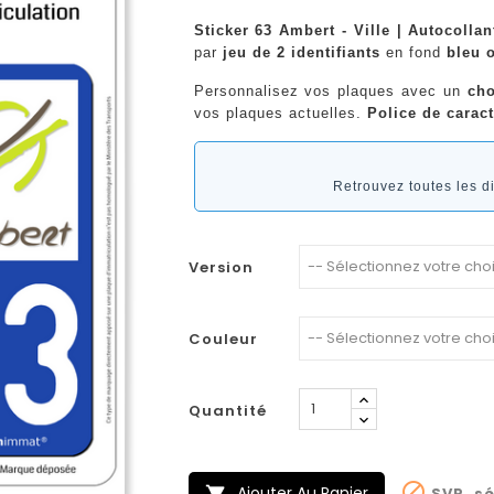
Sticker 63 Ambert - Ville | Autocolla
par
jeu de 2 identifiants
en fond
bleu o
Personnalisez vos plaques avec un
cho
vos plaques actuelles.
Police de caract
Retrouvez toutes les 
Version
Couleur
Quantité

Ajouter Au Panier
SVP, sé