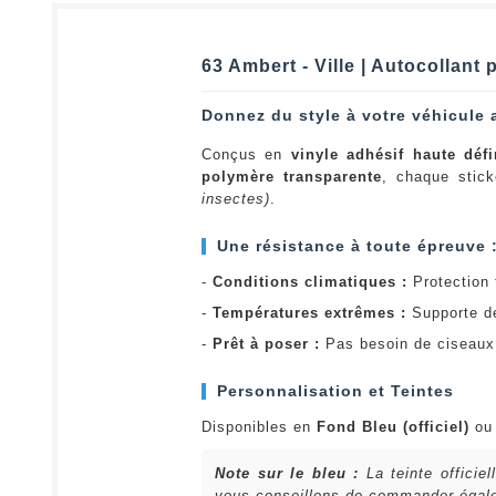
63 Ambert - Ville | Autocollant
Donnez du style à votre véhicule 
Conçus en
vinyle adhésif haute défi
polymère transparente
, chaque stick
insectes)
.
Une résistance à toute épreuve 
-
Conditions climatiques :
Protection t
-
Températures extrêmes :
Supporte d
-
Prêt à poser :
Pas besoin de ciseaux 
Personnalisation et Teintes
Disponibles en
Fond Bleu (officiel)
o
Note sur le bleu :
La teinte officie
vous conseillons de commander égalem