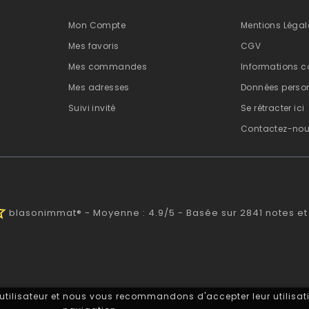
Mon Compte
Mentions Légal
Mes favoris
CGV
Mes commandes
Informations c
Mes adresses
Données person
Suivi invité
Se rétracter ici
Contactez-no
half
blasonimmat®
-
Moyenne :
4.9
/
5
- Basée sur
2841
notes et
 utilisateur et nous vous recommandons d'accepter leur utilisati