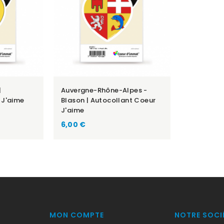
|
Auvergne-Rhône-Alpes -
 J'aime
Blason | Autocollant Coeur
J'aime
Prix
6,00 €
MON COMPTE
NOTRE SOCI