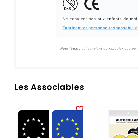
Ne convient pas aux enfants de moi
Fabricant et personne responsable 
Note légale :
Il convient de rappeler que ce 
Les Associables
favorite_border