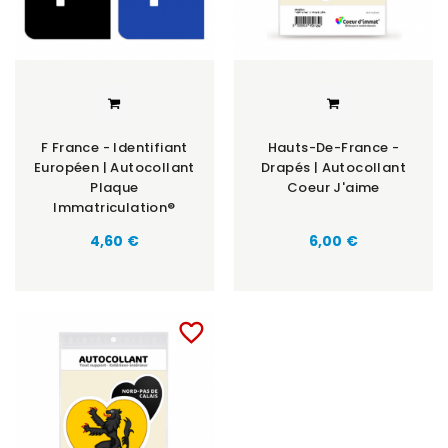
F France - Identifiant
Hauts-De-France -
Européen | Autocollant
Drapés | Autocollant
Plaque
Coeur J'aime
Immatriculation®
Prix
Prix
4,60 €
6,00 €
favorite_border