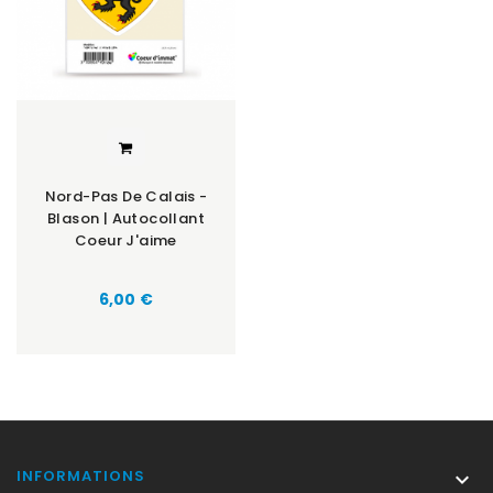
Nord-Pas De Calais -
Blason | Autocollant
Coeur J'aime
Prix
6,00 €
INFORMATIONS
