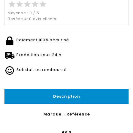
star
star
star
star
star
Moyenne :
0
/
5
Basée sur
0
avis clients.
Paiement 100% sécurisé
Expédition sous 24 h
Satisfait ou remboursé
Description
Marque - Référence
Avis