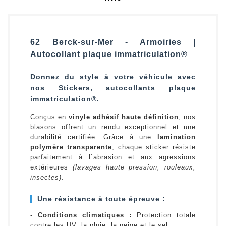
62 Berck-sur-Mer - Armoiries |
Autocollant plaque immatriculation®
Donnez du style à votre véhicule avec
nos Stickers, autocollants plaque
immatriculation®.
Conçus en
vinyle adhésif haute définition
, nos
blasons offrent un rendu exceptionnel et une
durabilité certifiée. Grâce à une
lamination
polymère transparente
, chaque sticker résiste
parfaitement à l`abrasion et aux agressions
extérieures
(lavages haute pression, rouleaux,
insectes)
.
Une résistance à toute épreuve :
-
Conditions climatiques :
Protection totale
contre les UV, la pluie, la neige et le sel.