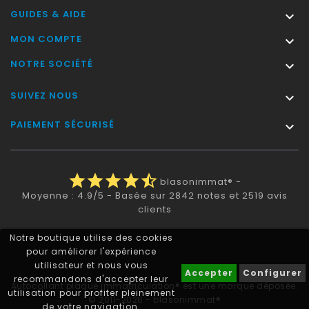
GUIDES & AIDE

MON COMPTE

NOTRE SOCIÉTÉ

SUIVEZ NOUS

PAIEMENT SÉCURISÉ

star
star
star
star
star_half
blasonimmat®
-
Moyenne :
4.9
/
5
- Basée sur
2842
notes et
2519
avis
clients
Notre boutique utilise des cookies
pour améliorer l'expérience
utilisateur et nous vous
Accepter
Configurer
recommandons d'accepter leur
Autocollant plaque immatriculation® est une marque déposée.
utilisation pour profiter pleinement
© 2011-2026 - blasonimmat®
de votre navigation.