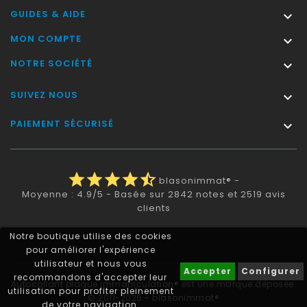
GUIDES & AIDE

MON COMPTE

NOTRE SOCIÉTÉ

SUIVEZ NOUS

PAIEMENT SÉCURISÉ

star
star
star
star
star_half
blasonimmat®
-
Moyenne :
4.9
/
5
- Basée sur
2842
notes et
2519
avis
clients
Notre boutique utilise des cookies
pour améliorer l'expérience
utilisateur et nous vous
Accepter
Configurer
recommandons d'accepter leur
Autocollant plaque immatriculation® est une marque déposée.
utilisation pour profiter pleinement
© 2011-2026 - blasonimmat®
de votre navigation.