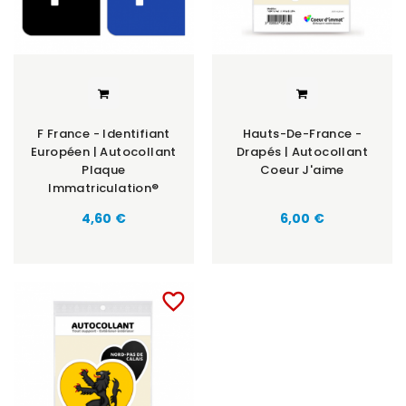
F France - Identifiant
Hauts-De-France -
Européen | Autocollant
Drapés | Autocollant
Plaque
Coeur J'aime
Immatriculation®
Prix
Prix
4,60 €
6,00 €
favorite_border