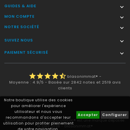
GUIDES & AIDE

MON COMPTE

NOTRE SOCIÉTÉ

SUIVEZ NOUS

PAIEMENT SÉCURISÉ

star
star
star
star
star_half
blasonimmat®
-
Moyenne :
4.9
/
5
- Basée sur
2842
notes et
2519
avis
clients
Notre boutique utilise des cookies
pour améliorer l'expérience
utilisateur et nous vous
Accepter
Configurer
recommandons d'accepter leur
Autocollant plaque immatriculation® est une marque déposée.
utilisation pour profiter pleinement
© 2011-2026 - blasonimmat®
de votre navigation.