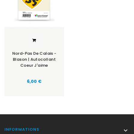
Nord-Pas De Calais -
Blason | Autocollant
Coeur J'aime
Prix
6,00 €
INFORMATIONS
