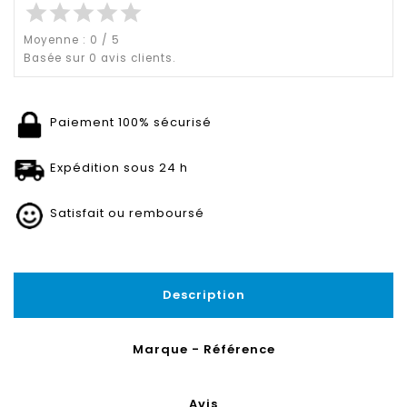
star
star
star
star
star
Moyenne :
0
/
5
Basée sur
0
avis clients.
Paiement 100% sécurisé
Expédition sous 24 h
Satisfait ou remboursé
Description
Marque - Référence
Avis