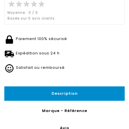
star
star
star
star
star
Moyenne :
0
/
5
Basée sur
0
avis clients.
Paiement 100% sécurisé
Expédition sous 24 h
Satisfait ou remboursé
Description
Marque - Référence
Avis