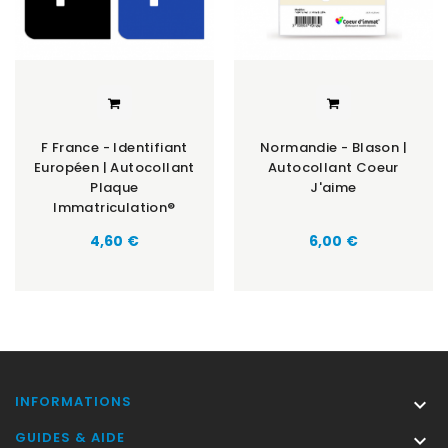
F France - Identifiant
Normandie - Blason |
Européen | Autocollant
Autocollant Coeur
Plaque
J'aime
Immatriculation®
Prix
Prix
4,60 €
6,00 €
INFORMATIONS

GUIDES & AIDE
