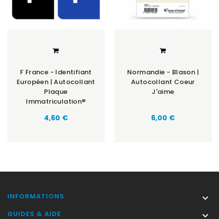
F France - Identifiant
Normandie - Blason |
Européen | Autocollant
Autocollant Coeur
Plaque
J'aime
Immatriculation®
Prix
Prix
4,60 €
6,00 €
INFORMATIONS

GUIDES & AIDE
