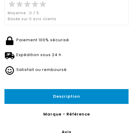
star
star
star
star
star
Moyenne :
0
/
5
Basée sur
0
avis clients.
Paiement 100% sécurisé
Expédition sous 24 h
Satisfait ou remboursé
Description
Marque - Référence
Avis