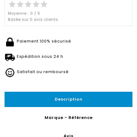
star
star
star
star
star
Moyenne :
0
/
5
Basée sur
0
avis clients.
Paiement 100% sécurisé
Expédition sous 24 h
Satisfait ou remboursé
Description
Marque - Référence
Avis