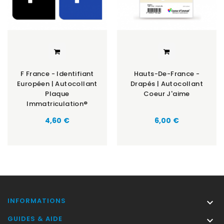
F France - Identifiant
Hauts-De-France -
Européen | Autocollant
Drapés | Autocollant
Plaque
Coeur J'aime
Immatriculation®
Prix
Prix
4,60 €
6,00 €
INFORMATIONS

GUIDES & AIDE
