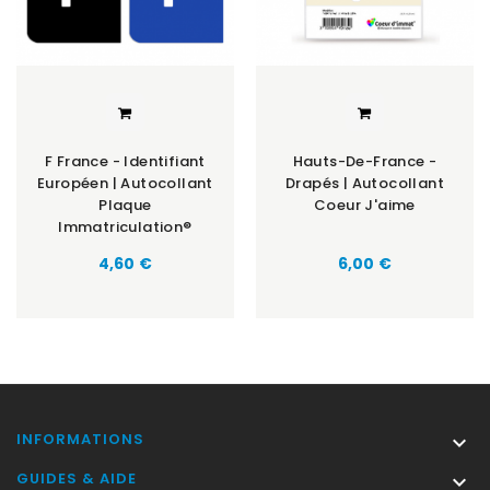
F France - Identifiant
Hauts-De-France -
Européen | Autocollant
Drapés | Autocollant
Plaque
Coeur J'aime
Immatriculation®
Prix
Prix
4,60 €
6,00 €
INFORMATIONS

GUIDES & AIDE
