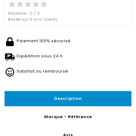
star
star
star
star
star
Moyenne :
0
/
5
Basée sur
0
avis clients.
Paiement 100% sécurisé
Expédition sous 24 h
Satisfait ou remboursé
Description
Marque - Référence
Avis