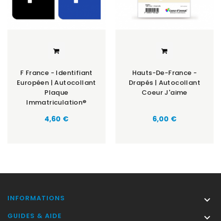
F France - Identifiant
Hauts-De-France -
Européen | Autocollant
Drapés | Autocollant
Plaque
Coeur J'aime
Immatriculation®
Prix
Prix
4,60 €
6,00 €
INFORMATIONS

GUIDES & AIDE
