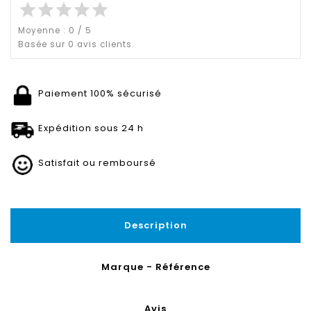
star
star
star
star
star
Moyenne :
0
/
5
Basée sur
0
avis clients.
Paiement 100% sécurisé
Expédition sous 24 h
Satisfait ou remboursé
Description
Marque - Référence
Avis