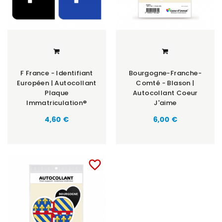
F France - Identifiant
Bourgogne-Franche-
Européen | Autocollant
Comté - Blason |
Plaque
Autocollant Coeur
Immatriculation®
J'aime
Prix
Prix
4,60 €
6,00 €
favorite_border