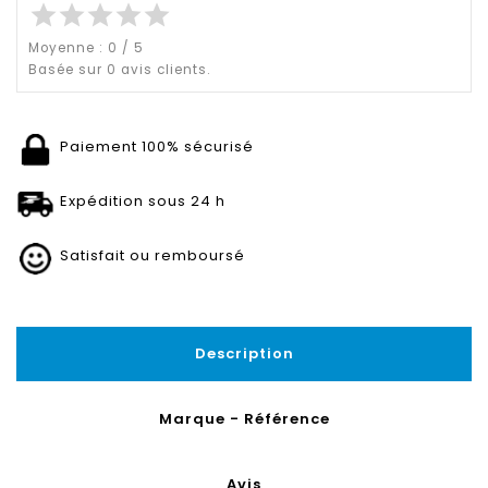
star
star
star
star
star
Moyenne :
0
/
5
Basée sur
0
avis clients.
Paiement 100% sécurisé
Expédition sous 24 h
Satisfait ou remboursé
Description
Marque - Référence
Avis