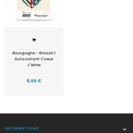
Bourgogne - Blason |
Autocollant Coeur
J'aime
Prix
6,00 €
INFORMATIONS
