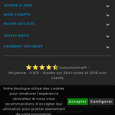
GUIDES & AIDE

MON COMPTE

NOTRE SOCIÉTÉ

SUIVEZ NOUS

PAIEMENT SÉCURISÉ

star
star
star
star
star_half
blasonimmat®
-
Moyenne :
4.9
/
5
- Basée sur
2841
notes et
2518
avis
clients
Notre boutique utilise des cookies
pour améliorer l'expérience
utilisateur et nous vous
Accepter
Configurer
recommandons d'accepter leur
Autocollant plaque immatriculation® est une marque déposée.
utilisation pour profiter pleinement
© 2011-2026 - blasonimmat®
de votre navigation.