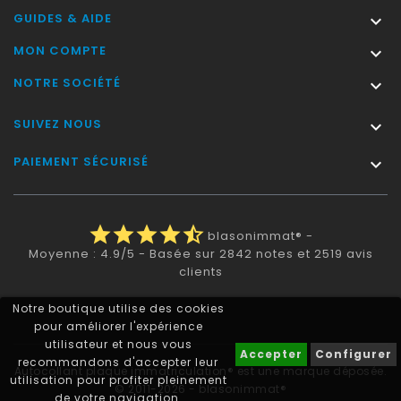
GUIDES & AIDE

MON COMPTE

NOTRE SOCIÉTÉ

SUIVEZ NOUS

PAIEMENT SÉCURISÉ

star
star
star
star
star_half
blasonimmat®
-
Moyenne :
4.9
/
5
- Basée sur
2842
notes et
2519
avis
clients
Notre boutique utilise des cookies
pour améliorer l'expérience
utilisateur et nous vous
Accepter
Configurer
recommandons d'accepter leur
Autocollant plaque immatriculation® est une marque déposée.
utilisation pour profiter pleinement
© 2011-2026 - blasonimmat®
de votre navigation.