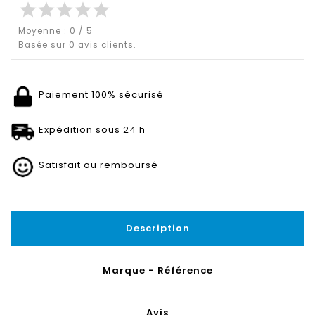
star
star
star
star
star
Moyenne :
0
/
5
Basée sur
0
avis clients.
Paiement 100% sécurisé
Expédition sous 24 h
Satisfait ou remboursé
Description
Marque - Référence
Avis