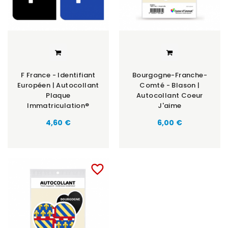
F France - Identifiant
Bourgogne-Franche-
Européen | Autocollant
Comté - Blason |
Plaque
Autocollant Coeur
Immatriculation®
J'aime
Prix
Prix
4,60 €
6,00 €
favorite_border