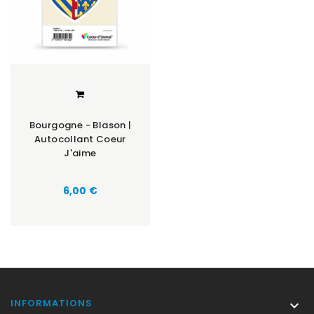
Bourgogne - Blason |
Autocollant Coeur
J'aime
Prix
6,00 €
INFORMATIONS
