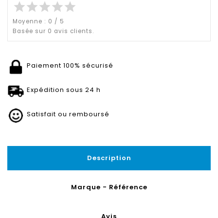
star
star
star
star
star
Moyenne :
0
/
5
Basée sur
0
avis clients.
Paiement 100% sécurisé
Expédition sous 24 h
Satisfait ou remboursé
Description
Marque - Référence
Avis