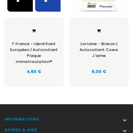
F France - Identifiant
Lorraine - Blason |
Européen | Autocollant
Autocollant Coeur
Plaque
J'aime
Immatriculation®
Prix
Prix
4,60 €
6,00 €
INFORMATIONS

GUIDES & AIDE
