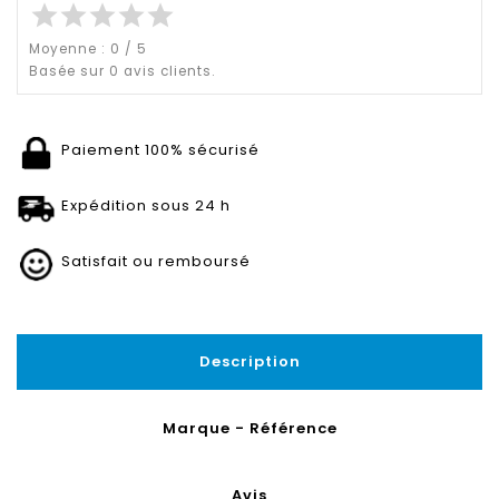
star
star
star
star
star
Moyenne :
0
/
5
Basée sur
0
avis clients.
Paiement 100% sécurisé
Expédition sous 24 h
Satisfait ou remboursé
Description
Marque - Référence
Avis