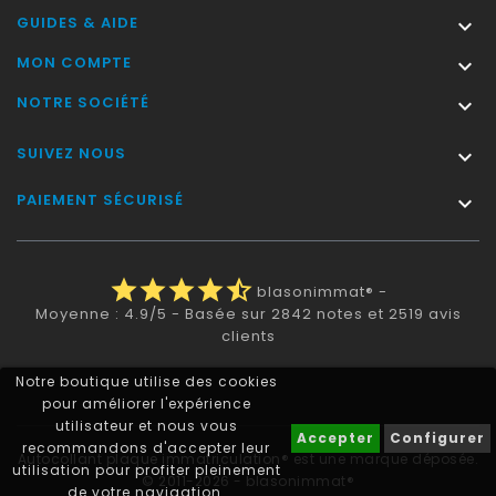
GUIDES & AIDE

MON COMPTE

NOTRE SOCIÉTÉ

SUIVEZ NOUS

PAIEMENT SÉCURISÉ

star
star
star
star
star_half
blasonimmat®
-
Moyenne :
4.9
/
5
- Basée sur
2842
notes et
2519
avis
clients
Notre boutique utilise des cookies
pour améliorer l'expérience
utilisateur et nous vous
Accepter
Configurer
recommandons d'accepter leur
Autocollant plaque immatriculation® est une marque déposée.
utilisation pour profiter pleinement
© 2011-2026 - blasonimmat®
de votre navigation.