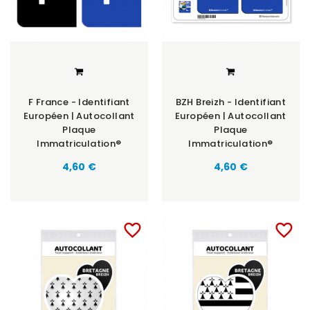
F France - Identifiant
BZH Breizh - Identifiant
Européen | Autocollant
Européen | Autocollant
Plaque
Plaque
Immatriculation®
Immatriculation®
Prix
Prix
4,60 €
4,60 €
favorite_border
favorite_border