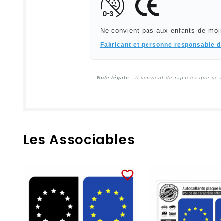
Ne convient pas aux enfants de moi
Fabricant et personne responsable 
Note légale :
Il convient de rappeler que ce 
Les Associables
favorite_border