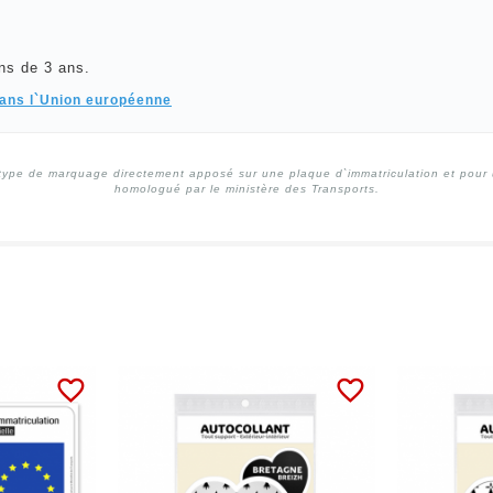
ns de 3 ans.
dans l`Union européenne
type de marquage directement apposé sur une plaque d`immatriculation et pour un
homologué par le ministère des Transports.
favorite_border
favorite_border