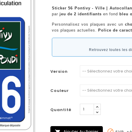
Sticker 56 Pontivy - Ville | Autocoll
par
jeu de 2 identifiants
en fond
bleu o
Personnalisez vos plaques avec un
cho
vos plaques actuelles.
Police de caract
Retrouvez toutes les 
Version
Couleur
Quantité

Ajouter Au Panier
SVP, sé