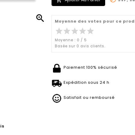


Moyenne des votes pour ce prod
star
star
star
star
star
Moyenne :
0
/
5
Basée sur
0
avis clients.
Paiement 100% sécurisé
Expédition sous 24 h
Satisfait ou remboursé
is