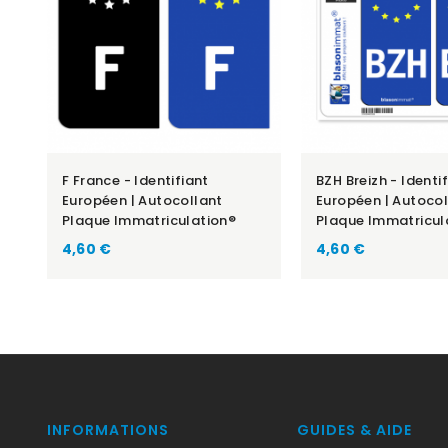
F France - Identifiant
BZH Breizh - Identi
Européen | Autocollant
Européen | Autocol
Plaque Immatriculation®
Plaque Immatricul
Prix
Prix
4,60 €
4,60 €
INFORMATIONS
GUIDES & AIDE