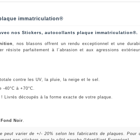
t plaque immatriculation®
avec nos Stickers, autocollants plaque immatriculation®.
nition
, nos blasons offrent un rendu exceptionnel et une durabi
er résiste parfaitement à l`abrasion et aux agressions extérie
:
otale contre les UV, la pluie, la neige et le sel.
e -40°C à +70°C.
! Livrés découpés à la forme exacte de votre plaque.
u
Fond Noir
.
lle peut varier de +/- 20% selon les fabricants de plaques. Pour
ent nos stickers pour le côté gauche (Identifiant Européen).