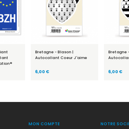
fiant
Bretagne - Blason |
Bretagne -
lant
Autocollant Coeur J'aime
Autocolla
ation®
Prix
Prix
6,00 €
6,00 €
MON COMPTE
NOTRE SOCI