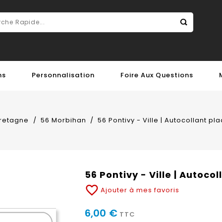
ns
Personnalisation
Foire Aux Questions
retagne
56 Morbihan
56 Pontivy - Ville | Autocollant p
56 Pontivy - Ville | Autoc
favorite_border
Ajouter à mes favoris
6,00 €
TTC