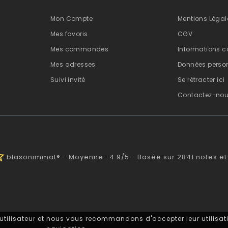
Mon Compte
Mentions Légal
Mes favoris
CGV
Mes commandes
Informations c
Mes adresses
Données person
Suivi invité
Se rétracter ici
Contactez-no
half
blasonimmat®
-
Moyenne :
4.9
/
5
- Basée sur
2841
notes et
 utilisateur et nous vous recommandons d'accepter leur utilisati