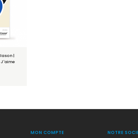
Blason |
 J'aime
MON COMPTE
NOTRE SOCI