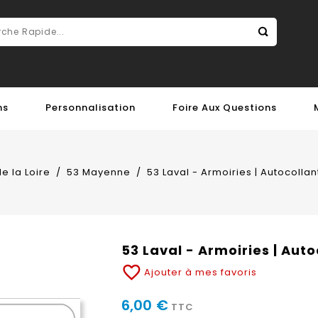
ns
Personnalisation
Foire Aux Questions
e la Loire
53 Mayenne
53 Laval - Armoiries | Autocolla
53 Laval - Armoiries | Aut
favorite_border
Ajouter à mes favoris
6,00 €
TTC