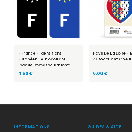
F France - Identifiant
Pays De La Loire - 
Européen | Autocollant
Autocollant Coeur
Plaque Immatriculation®
Prix
Prix
4,60 €
6,00 €
INFORMATIONS
GUIDES & AIDE