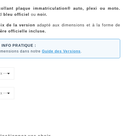
collant plaque immatriculation® auto, plexi ou moto.
nd
bleu officiel
ou
noir.
ix de la version
adapté aux dimensions et à la forme de
ère officielle incluse.
INFO PRATIQUE :
dimensions dans notre
Guide des Versions
.
lectionnez vos choix