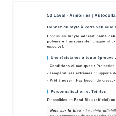
53 Laval - Armoiries | Autocoll
Donnez du style à votre véhicule 
Conçus en
vinyle adhésif haute défi
polymère transparente
, chaque stick
insectes)
.
Une résistance à toute épreuve 
-
Conditions climatiques :
Protection t
-
Températures extrêmes :
Supporte d
-
Prêt à poser :
Pas besoin de ciseaux 
Personnalisation et Teintes
Disponibles en
Fond Bleu (officiel)
o
Note sur le bleu :
La teinte officie
vous conseillons de commander égalem