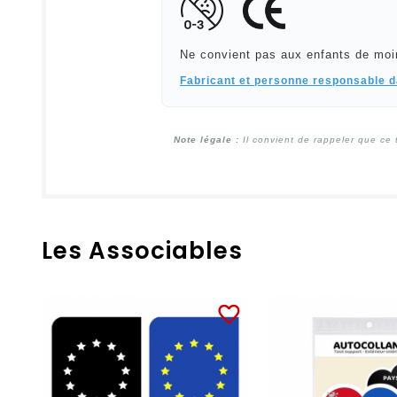
Ne convient pas aux enfants de moi
Fabricant et personne responsable 
Note légale :
Il convient de rappeler que ce 
Les Associables
favorite_border