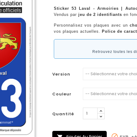
Sticker 53 Laval - Armoiries | Auto
Vendus par
jeu de 2 identifiants
en fo
Personnalisez vos plaques avec un
cho
vos plaques actuelles.
Police de caract
Retrouvez toutes les 
Version
Couleur
Quantité

Ajouter Au Panier
SVP, sé