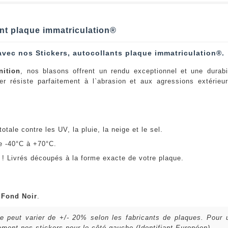
ant plaque immatriculation®
avec nos Stickers, autocollants plaque immatriculation®.
nition
, nos blasons offrent un rendu exceptionnel et une durabi
er résiste parfaitement à l`abrasion et aux agressions extérie
:
otale contre les UV, la pluie, la neige et le sel.
e -40°C à +70°C.
! Livrés découpés à la forme exacte de votre plaque.
u
Fond Noir
.
lle peut varier de +/- 20% selon les fabricants de plaques. Pour
ent nos stickers pour le côté gauche (Identifiant Européen).