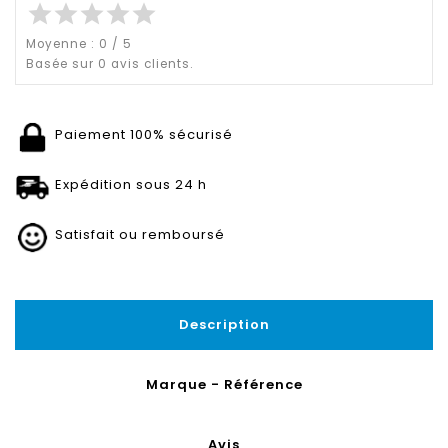
star
star
star
star
star
Moyenne :
0
/
5
Basée sur
0
avis clients.
Paiement 100% sécurisé
Expédition sous 24 h
Satisfait ou remboursé
Description
Marque - Référence
Avis