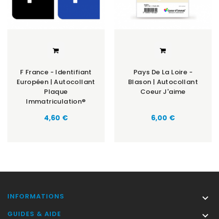
F France - Identifiant
Pays De La Loire -
Européen | Autocollant
Blason | Autocollant
Plaque
Coeur J'aime
Immatriculation®
Prix
Prix
4,60 €
6,00 €
INFORMATIONS

GUIDES & AIDE
