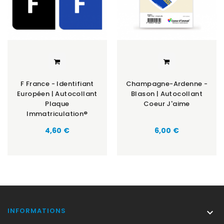
F France - Identifiant
Champagne-Ardenne -
Européen | Autocollant
Blason | Autocollant
Plaque
Coeur J'aime
Immatriculation®
Prix
Prix
4,60 €
6,00 €
INFORMATIONS
