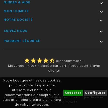
GUIDES & AIDE

MON COMPTE

NOTRE SOCIÉTÉ

SUIVEZ NOUS

PAIEMENT SÉCURISÉ

star
star
star
star
star_half
blasonimmat®
-
Moyenne :
4.9
/
5
- Basée sur
2841
notes et
2518
avis
clients
Notre boutique utilise des cookies
pour améliorer l'expérience
utilisateur et nous vous
Accepter
Configurer
recommandons d'accepter leur
Autocollant plaque immatriculation® est une marque déposée.
utilisation pour profiter pleinement
© 2011-2026 - blasonimmat®
de votre navigation.