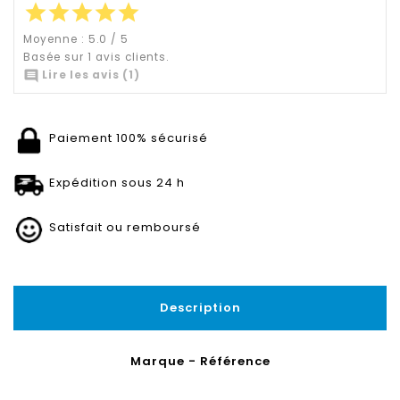
star
star
star
star
star
Moyenne :
5.0
/
5
Basée sur
1
avis clients.

Lire les avis (1)
Paiement 100% sécurisé
Expédition sous 24 h
Satisfait ou remboursé
Description
Marque - Référence