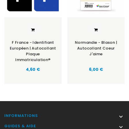
F France - Identifiant
Normandie - Blason |
Européen | Autocollant
Autocollant Coeur
Plaque
J'aime
Immatriculation®
Prix
Prix
4,60 €
6,00 €
INFORMATIONS

GUIDES & AIDE
