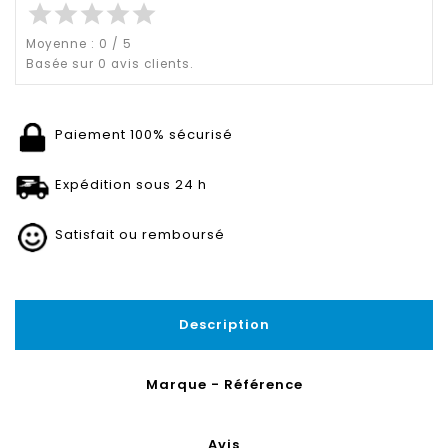
star
star
star
star
star
Moyenne :
0
/
5
Basée sur
0
avis clients.
Paiement 100% sécurisé
Expédition sous 24 h
Satisfait ou remboursé
Description
Marque - Référence
Avis