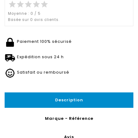
star
star
star
star
star
Moyenne :
0
/
5
Basée sur
0
avis clients.
Paiement 100% sécurisé
Expédition sous 24 h
Satisfait ou remboursé
Description
Marque - Référence
Avis