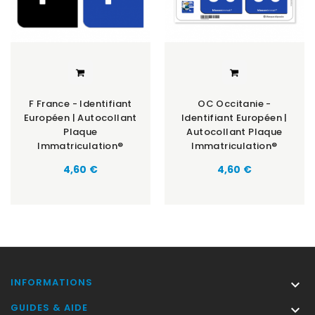
F France - Identifiant
OC Occitanie -
Européen | Autocollant
Identifiant Européen |
Plaque
Autocollant Plaque
Immatriculation®
Immatriculation®
Prix
Prix
4,60 €
4,60 €
INFORMATIONS

GUIDES & AIDE
