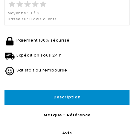
star
star
star
star
star
Moyenne :
0
/
5
Basée sur
0
avis clients.
Paiement 100% sécurisé
Expédition sous 24 h
Satisfait ou remboursé
Description
Marque - Référence
Avis