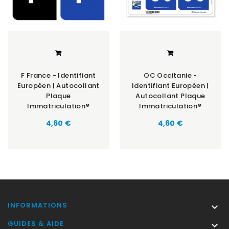
F France - Identifiant
OC Occitanie -
Européen | Autocollant
Identifiant Européen |
Plaque
Autocollant Plaque
Immatriculation®
Immatriculation®
Prix
Prix
4,60 €
4,60 €
INFORMATIONS

GUIDES & AIDE
